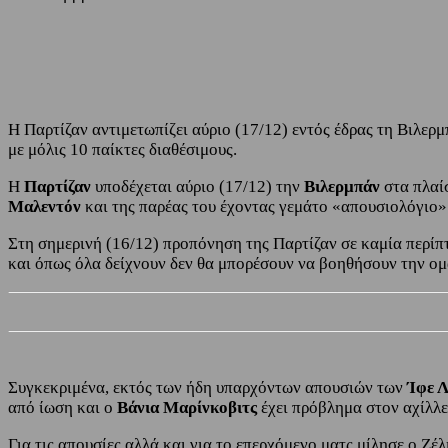
Share
Facebook
Twitter
Η Παρτίζαν αντιμετωπίζει αύριο (17/12) εντός έδρας τη Βιλε
με μόλις 10 παίκτες διαθέσιμους.
Η
Παρτίζαν
υποδέχεται αύριο (17/12) την
Βιλερμπάν
στα πλαί
Μαλεντόν
και της παρέας του έχοντας γεμάτο «απουσιολόγιο»
Στη σημερινή (16/12) προπόνηση της Παρτίζαν σε καμία περί
και όπως όλα δείχνουν δεν θα μπορέσουν να βοηθήσουν την ομ
Συγκεκριμένα, εκτός των ήδη υπαρχόντων απουσιών των
Ίφε 
από ίωση και ο
Βάνια Μαρίνκοβιτς
έχει πρόβλημα στον αχίλλε
Για τις απουσίες αλλά και για το επερχόμενο ματς μίλησε ο Ζ