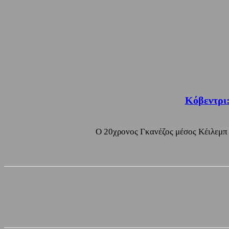
Κόβεντρι:
Ο 20χρονος Γκανέζος μέσος Κέιλεμπ Γι
Share
Facebook
Twitter