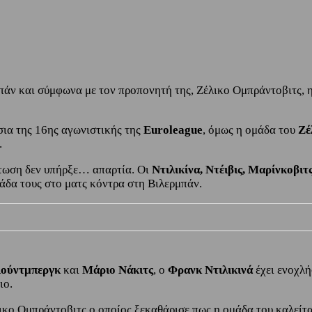
ρμπάν και σύμφωνα με τον προπονητή της, Ζέλικο Ομπράντοβιτς,
σια της 16ης αγωνιστικής της
Euroleague
, όμως η ομάδα του
Ζέ
.
πτωση δεν υπήρξε… απαρτία. Οι
Ντιλικίνα, Ντέιβις, Μαρίνκοβι
άδα τους στο ματς κόντρα στη Βιλερμπάν.
Λούντμπεργκ
και
Μάριο Νάκιτς
, ο
Φρανκ Ντιλικινά
έχει ενοχλ
ιο.
έλικο Ομπράντοβιτς ο οποίος ξεκαθάρισε πως η ομάδα του καλείτ