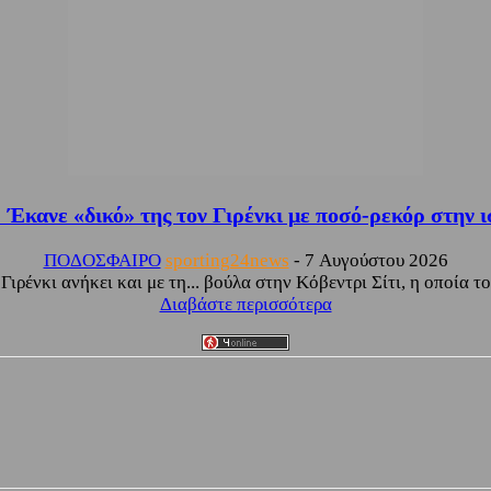
 Έκανε «δικό» της τον Γιρένκι με ποσό-ρεκόρ στην ι
ΠΟΔΟΣΦΑΙΡΟ
sporting24news
-
7 Αυγούστου 2026
ρένκι ανήκει και με τη... βούλα στην Κόβεντρι Σίτι, η οποία τ
Διαβάστε περισσότερα