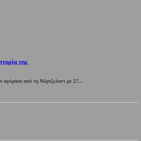
στορία της
ον αγόρασε από τη Νόρτζελαντ με 27...