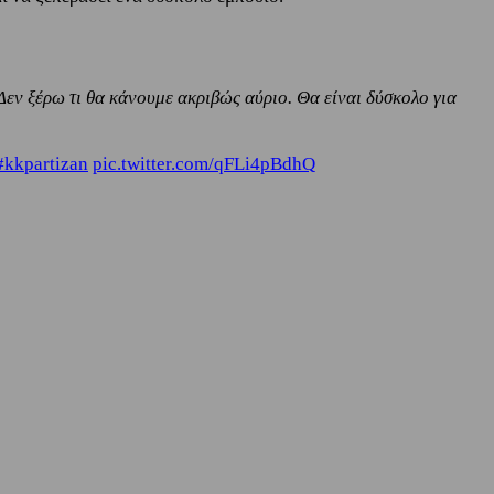
ν ξέρω τι θα κάνουμε ακριβώς αύριο. Θα είναι δύσκολο για
#kkpartizan
pic.twitter.com/qFLi4pBdhQ