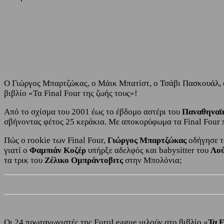
Share
Facebook
Twitter
O Γιώργος Μπαρτζώκας, ο Μάικ Μπατίστ, ο Τσάβι Πασκουάλ, ο 
βιβλίο «Τα Final Four της ζωής τους»!
Από το σχίσμα του 2001 έως το έβδομο αστέρι του
Παναθηναϊ
σβήνοντας φέτος 25 κεράκια. Με αποκορύφωμα τα Final Four πο
Πώς ο rookie των Final Four,
Γιώργος Μπαρτζώκας
οδήγησε 
γιατί ο
Φαμπιάν Κοζέρ
υπήρξε αδελφός και babysitter του
Λού
τα τρικ του
Ζέλικο Ομπράντοβιτς
στην Μπολόνια;
Οι 24 πρωταγωνιστές της EuroLeague μιλούν στο βιβλίο «
Τα F