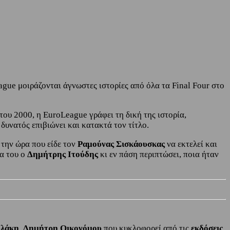
gue μοιράζονται άγνωστες ιστορίες από όλα τα Final Four στο
ου 2000, η EuroLeague γράφει τη δική της ιστορία,
υνατός επιβιώνει και κατακτά τον τίτλο.
την ώρα που είδε τον
Ραμούνας Σισκάουσκας
να εκτελεί και
α του ο
Δημήτρης Ιτούδης
κι εν πάση περιπτώσει, ποια ήταν
υλάκη
,
Δημήτρη Οικονόμου
που κυκλοφορεί από τις
εκδόσεις