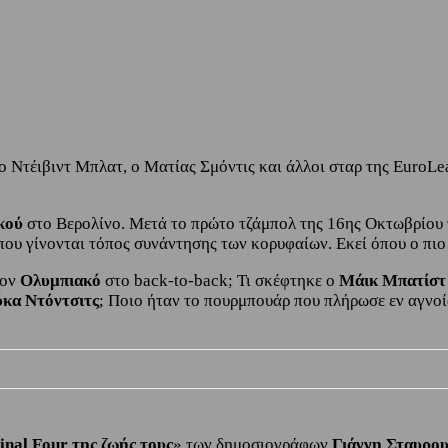
Ντέιβιντ Μπλατ, ο Ματίας Σμόντις και άλλοι σταρ της EuroLea
κού
στο Βερολίνο. Μετά το πρώτο τζάμπολ της 16ης Οκτωβρίου τ
υ γίνονται τόπος συνάντησης των κορυφαίων. Εκεί όπου ο πιο δ
τον
Ολυμπιακό
στο back-to-back; Τι σκέφτηκε ο
Μάικ Μπατίστ
κα Ντόντσιτς
; Ποιο ήταν το πουρμπουάρ που πλήρωσε εν αγνοί
inal Four της ζωής τους
» των δημοσιογράφων
Γιάννη Σταυρο