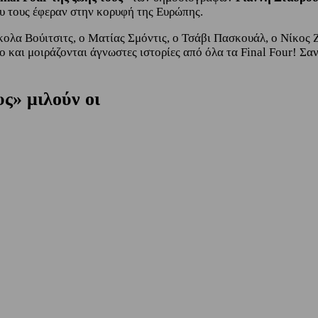
που τους έφεραν στην κορυφή της Ευρώπης.
κολα Βούιτσιτς, ο Ματίας Σμόντις, ο Τσάβι Πασκουάλ, ο Νίκος 
και μοιράζονται άγνωστες ιστορίες από όλα τα Final Four! Σα
υς» μιλούν οι