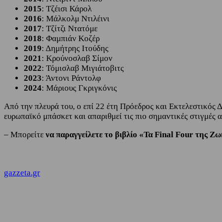
2015
: Τζέισι Κάρολ
2016
: Μάλκολμ Ντιλέινι
2017
: Τζίτζι Ντατόμε
2018
: Φαμπιάν Κοζέρ
2019
: Δημήτρης Ιτούδης
2021
: Κρούνοσλαβ Σίμον
2022
: Τόμισλαβ Μιγιάτοβιτς
2023
: Άντονι Ράντολφ
2024
: Μάριους Γκριγκόνις
Από την πλευρά του, ο επί 22 έτη Πρόεδρος και Εκτελεστικός 
ευρωπαϊκό μπάσκετ και απαριθμεί τις πιο σημαντικές στιγμές α
– Μπορείτε
να παραγγείλετε το βιβλίο «Τα Final Four της 
gazzeta.gr