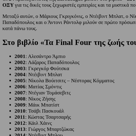
ΟΞΥ
για τις δικές τους ξεχωριστές εμπειρίες και τα μυστικά 
Μεταξύ αυτών, ο Μάριους Γκριγκόνις, ο Ντέιβιντ Μπλατ, ο Νί
Παπαδόπουλος και ο Άντονι Ράντολφ μιλούν σε πρώτο πρόσωπο 
κατά πάνω τους.
Στο βιβλίο «Τα Final Four της ζωής το
2001
: Αλεσάντρο Άμπιο
2002
: Λάζαρος Παπαδόπουλος
2003
: Γκρεγκόρ Φούτσκα
2004
: Ντέιβιντ Μπλατ
2005
: Νίκολα Βούιτσιτς – Νέστορας Κόμματος
2006
: Ματίας Σμόντις
2007
: Ντέγιαν Τομάσεβιτς
2008
: Νίκος Ζήσης
2009
: Μάικ Μπατίστ
2010
: Τσάβι Πασκουάλ
2011
: Κώστας Τσαρτσαρής
2012
: Κάιλ Χάινς
2013
: Γιώργος Μπαρτζώκας
2014
: Ντέιβιντ Μπλου