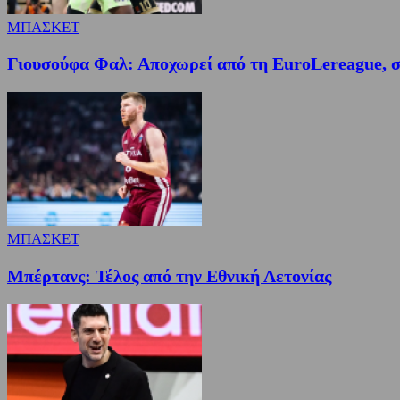
ΜΠΑΣΚΕΤ
Γιουσούφα Φαλ: Αποχωρεί από τη EuroLereague, συ
ΜΠΑΣΚΕΤ
Μπέρτανς: Τέλος από την Εθνική Λετονίας