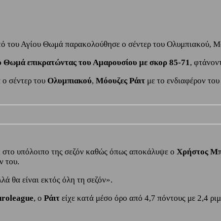
στό του Αγίου Θωμά παρακολούθησε ο σέντερ του Ολυμπιακού, Μ
ου Θωμά επικρατώντας του Αμαρουσίου με σκορ 85-71
, φτάνον
 ο σέντερ του
Ολυμπιακού
,
Μόουζες Ράιτ
με το ενδιαφέρον το
ί στο υπόλοιπο της σεζόν καθώς όπως αποκάλυψε ο
Χρήστος Μ
ν του.
λλά θα είναι εκτός όλη τη σεζόν».
roleague
, ο
Ράιτ
είχε κατά μέσο όρο από 4,7 πόντους με 2,4 ρι