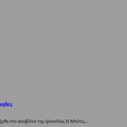
ρηδες
χθη στο Δουβλίνο της Ιρλανδίας.Η Μπέτις...