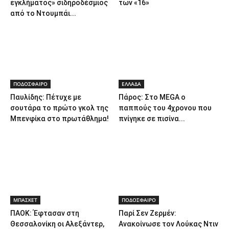
εγκλήματος» σιδηροδέσμιος
των «16»
από το Ντουμπάι...
ΠΟΔΟΣΦΑΙΡΟ
ΕΛΛΑΔΑ
Παυλίδης: Πέτυχε με
Πάρος: Στο MEGA ο
σουτάρα το πρώτο γκολ της
παππούς του 4χρονου που
Μπενφίκα στο πρωτάθλημα!
πνίγηκε σε πισίνα...
ΜΠΑΣΚΕΤ
ΠΟΔΟΣΦΑΙΡΟ
ΠΑΟΚ: Έφτασαν στη
Παρί Σεν Ζερμέν:
Θεσσαλονίκη οι Αλεξάντερ,
Ανακοίνωσε τον Λούκας Ντιν