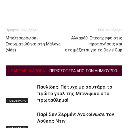
Facebook
Twitter
Προηγούμενο άρθρο
Επόμενο άρθρο
Μπαλτσερόφσκι:
Αλκαράθ: Επέστρεψε στις
Ενσωματώθηκε στη Μάλαγα
προπονήσεις και
(vids)
ετοιμάζεται για το Davis Cup
ΠΑΡΟΜΟΙΑ ΑΡΘΡΑ
ΠΕΡΙΣΣΟΤΕΡΑ ΑΠΟ ΤΟΝ ΔΗΜΙΟΥΡΓΟ
Παυλίδης: Πέτυχε με σουτάρα το
πρώτο γκολ της Μπενφίκα στο
πρωτάθλημα!
ΠΟΔΟΣΦΑΙΡΟ
Παρί Σεν Ζερμέν: Ανακοίνωσε τον
Λούκας Ντιν