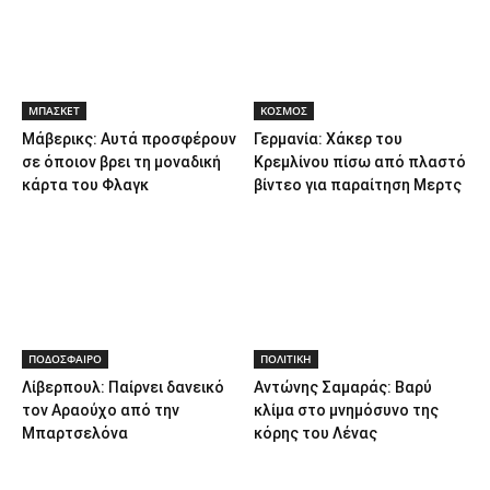
ΜΠΑΣΚΕΤ
ΚΟΣΜΟΣ
Μάβερικς: Αυτά προσφέρουν
Γερμανία: Χάκερ του
σε όποιον βρει τη μοναδική
Κρεμλίνου πίσω από πλαστό
κάρτα του Φλαγκ
βίντεο για παραίτηση Μερτς
ΠΟΔΟΣΦΑΙΡΟ
ΠΟΛΙΤΙΚΗ
Λίβερπουλ: Παίρνει δανεικό
Αντώνης Σαμαράς: Βαρύ
τον Αραούχο από την
κλίμα στο μνημόσυνο της
Μπαρτσελόνα
κόρης του Λένας