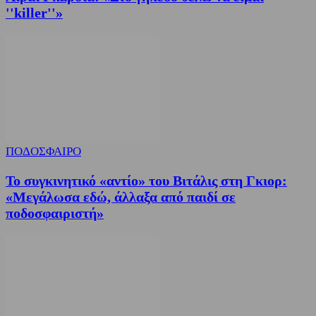
''killer''»
ΠΟΔΟΣΦΑΙΡΟ
Το συγκινητικό «αντίο» του Βιτάλις στη Γκιορ:
«Μεγάλωσα εδώ, άλλαξα από παιδί σε
ποδοσφαιριστή»