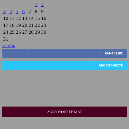
1
2
3
4
5
6
7
8
9
10
11
12
13
14
15
16
17
18
19
20
21
22
23
24
25
26
27
28
29
30
31
« Ιούλ
3,822
Υποστηρικτές
ΚΆΝΤΕ LIKE
318
Ακόλουθοι
ΑΚΟΛΟΥΘΉΣΤΕ
ΑΚΟΛΟΥΘΗΣΤΕ ΜΑΣ