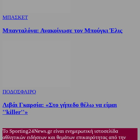
ΜΠΑΣΚΕΤ
Μπανταλόνα: Ανακοίνωσε τον Μπούγκι Έλις
ΠΟΔΟΣΦΑΙΡΟ
Λιβάι Γκαρσία: «Στο γήπεδο θέλω να είμαι
''killer''»
Το Sporting24News.gr είναι ενημερωτική ιστοσελίδα
αθλητικών ειδήσεων και θεμάτων επικαιρότητας από την