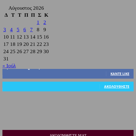
Αύγουστος 2026
Δ
Τ
Τ
Π
Π
Σ
Κ
1
2
3
4
5
6
7
8
9
10
11
12
13
14
15
16
17
18
19
20
21
22
23
24
25
26
27
28
29
30
31
« Ιούλ
3,822
Υποστηρικτές
ΚΆΝΤΕ LIKE
318
Ακόλουθοι
ΑΚΟΛΟΥΘΉΣΤΕ
ΑΚΟΛΟΥΘΗΣΤΕ ΜΑΣ