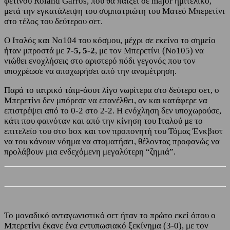
φετινού Roland Garros, που θα παίξει σε major ημιτελικό,
μετά την εγκατάλειψη του συμπατριώτη του Ματεό Μπερετίνι
στο τέλος του δεύτερου σετ.
Ο Ιταλός και Νο104 του κόσμου, μέχρι σε εκείνο το σημείο
ήταν μπροστά με
7-5, 5-2
, με τον Μπερετίνι (Νο105) να
νιώθει ενοχλήσεις στο αριστερό πόδι γεγονός που τον
υποχρέωσε να αποχωρήσει από την αναμέτρηση.
Παρά το ιατρικό τάιμ-άουτ λίγο νωρίτερα στο δεύτερο σετ, ο
Μπερετίνι δεν μπόρεσε να επανέλθει, αν και κατάφερε να
επιστρέψει από το 0-2 στο 2-2. Η ενόχληση δεν υποχωρούσε,
κάτι που φαινόταν και από την κίνηση του Ιταλού με το
επιτελείο του στο box και τον προπονητή του Τόμας Ένκβιστ
να του κάνουν νόημα να σταματήσει, θέλοντας προφανώς να
προλάβουν μια ενδεχόμενη μεγαλύτερη “ζημιά”.
Το μοναδικό ανταγωνιστικό σετ ήταν το πρώτο εκεί όπου ο
Μπερετίνι έκανε ένα εντυπωσιακό ξεκίνημα (3-0), με τον