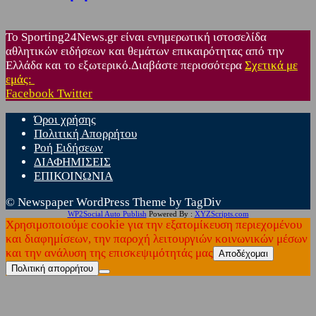
Το Sporting24News.gr είναι ενημερωτική ιστοσελίδα
αθλητικών ειδήσεων και θεμάτων επικαιρότητας από την
Ελλάδα και το εξωτερικό.Διαβάστε περισσότερα
Σχετικά με
εμάς:
Facebook
Twitter
Όροι χρήσης
Πολιτική Απορρήτου
Ροή Ειδήσεων
ΔΙΑΦΗΜΙΣΕΙΣ
ΕΠΙΚΟΙΝΩΝΙΑ
© Newspaper WordPress Theme by TagDiv
WP2Social Auto Publish
Powered By :
XYZScripts.com
Χρησιμοποιούμε cookie για την εξατομίκευση περιεχομένου
και διαφημίσεων, την παροχή λειτουργιών κοινωνικών μέσων
και την ανάλυση της επισκεψιμότητάς μας
Αποδέχομαι
Πολιτική απορρήτου