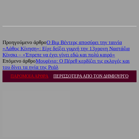
Facebook
Twitter
Προηγούμενο άρθρο
Ο Βιμ Βέντερς αποσύρει την ταινία
«Λάθος Κίνηση»: Είχε δείξει γυμνή την 13χρονη Ναστάζια
Κίνσκι – «Έπρεπε να έχει γίνει εδώ και πολύ καιρό»
Επόμενο άρθρο
Μουρίνιο: Ο Πέρεθ κερδίζει τις εκλογές και
του δίνει τα ηνία της Ρεάλ
ΠΑΡΟΜΟΙΑ ΑΡΘΡΑ
ΠΕΡΙΣΣΟΤΕΡΑ ΑΠΟ ΤΟΝ ΔΗΜΙΟΥΡΓΟ