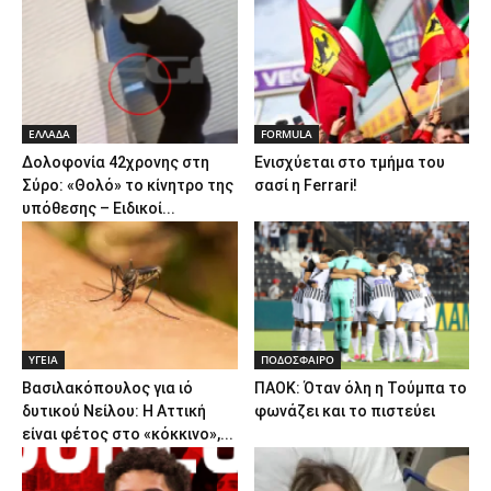
ΕΛΛΑΔΑ
FORMULA
Δολοφονία 42χρονης στη
Ενισχύεται στο τμήμα του
Σύρο: «Θολό» το κίνητρο της
σασί η Ferrari!
υπόθεσης – Ειδικοί...
ΥΓΕΙΑ
ΠΟΔΟΣΦΑΙΡΟ
Βασιλακόπουλος για ιό
ΠΑΟΚ: Όταν όλη η Τούμπα το
δυτικού Νείλου: Η Αττική
φωνάζει και το πιστεύει
είναι φέτος στο «κόκκινο»,...