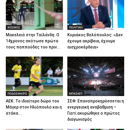
ΚΟΣΜΟΣ
ΠΟΛΙΤΙΚΗ
Μακελειό στην Ταϊλάνδη: Ο
Κυριάκος Βελόπουλος: «Δεν
14χρονος σκότωσε πρώτα
έχουμε ακρίβεια, έχουμε
τους παππούδες του πριν...
αισχροκέρδεια»
ΠΟΔΟΣΦΑΙΡΟ
ΜΠΑΣΚΕΤ
ΑΕΚ: Το ιδιαίτερο δώρο του
ΣΕΦ: Επαναπροκηρύσσεται η
Μάγερ στον Ηλιόπουλο και η
ενεργειακή αναβάθμιση –
ατάκα...
Γιατί ακυρώθηκε ο πρώτος
διαγωνισμός