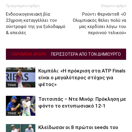
Προηγούμενο άρθρο
Επόμενο άρθρο
Ενδοοικογενειακή βία:
Ρούντι Φερνάντεθ: «Ο
23χρονη καταγγέλλει τον
Ολυμπιακός θέλει πολύ να
σύντροφό της για ξυλοδαρμό
μας κερδίσει λόγω του
& απειλές
περσινού τελικού»
ΠΑΡΟΜΟΙΑ ΑΡΘΡΑ
ΠΕΡΙΣΣΟΤΕΡΑ ΑΠΟ ΤΟΝ ΔΗΜΙΟΥΡΓΟ
Κομπόλι: «Η πρόκριση στα ATP Finals
είναι ο μεγαλύτερος στόχος για
φέτος»
ΤΕΝΙΣ
Τσιτσιπάς – Ντε Μινόρ: Πρόκληση με
φόντο το εντυπωσιακό 12-1
ΤΕΝΙΣ
Κλείδωσαν οι 8 πρώτοι seeds του