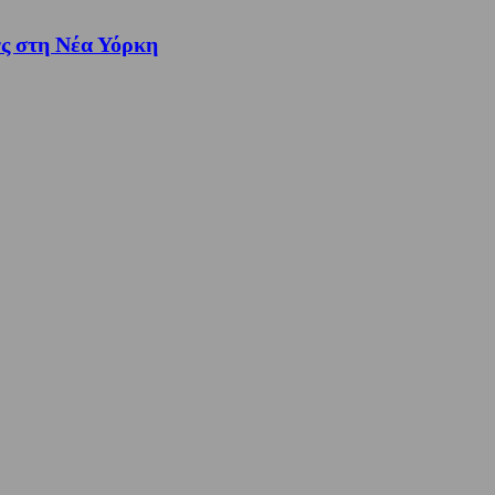
νς στη Νέα Υόρκη