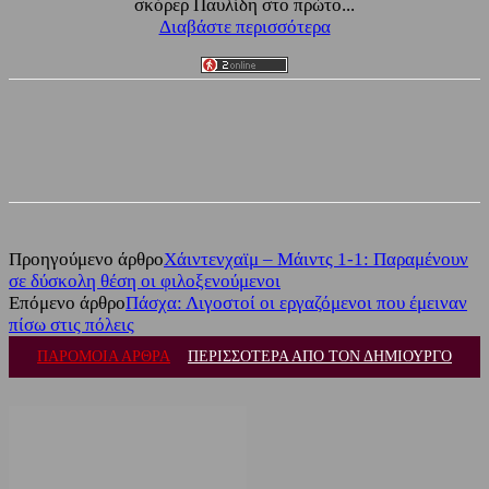
σκόρερ Παυλίδη στο πρώτο...
Διαβάστε περισσότερα
Facebook
Twitter
Προηγούμενο άρθρο
Χάιντενχαϊμ – Μάιντς 1-1: Παραμένουν
σε δύσκολη θέση οι φιλοξενούμενοι
Επόμενο άρθρο
Πάσχα: Λιγοστοί οι εργαζόμενοι που έμειναν
πίσω στις πόλεις
ΠΑΡΟΜΟΙΑ ΑΡΘΡΑ
ΠΕΡΙΣΣΟΤΕΡΑ ΑΠΟ ΤΟΝ ΔΗΜΙΟΥΡΓΟ