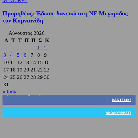
ΜΠΑΣΚΕΤ
Προμηθέας: Έδωσε δανεικό στη ΝΕ Μεγαρίδος
τον Κομνιανίδη
Αύγουστος 2026
Δ
Τ
Τ
Π
Π
Σ
Κ
1
2
3
4
5
6
7
8
9
10
11
12
13
14
15
16
17
18
19
20
21
22
23
24
25
26
27
28
29
30
31
« Ιούλ
3,822
Υποστηρικτές
ΚΆΝΤΕ LIKE
318
Ακόλουθοι
ΑΚΟΛΟΥΘΉΣΤΕ