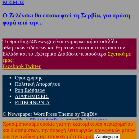
ΚΟΣΜΟΣ
Ο Ζελένσκι θα επισκεφτεί τη Σερβία, για πρώτη
φορά από την...
Το Sporting24News.gr είναι ενημερωτική ιστοσελίδα
αθλητικών ειδήσεων και θεμάτων επικαιρότητας από την
Ελλάδα και το εξωτερικό.Διαβάστε περισσότερα
Σχετικά με
εμάς:
Facebook
Twitter
Όροι χρήσης
Πολιτική Απορρήτου
Ροή Ειδήσεων
ΔΙΑΦΗΜΙΣΕΙΣ
ΕΠΙΚΟΙΝΩΝΙΑ
© Newspaper WordPress Theme by TagDiv
WP2Social Auto Publish
Powered By :
XYZScripts.com
Χρησιμοποιούμε cookie για την εξατομίκευση περιεχομένου
και διαφημίσεων, την παροχή λειτουργιών κοινωνικών μέσων
και την ανάλυση της επισκεψιμότητάς μας
Αποδέχομαι