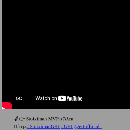
🏀👉 Stoiximan MVP ο Άλεκ
Πίτερς
#StoiximanGBL
#GBL
@ertofficial_