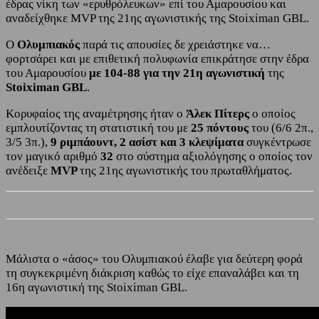
έδρας νίκη των «ερυθρόλευκων» επί του Αμαρουσίου και
αναδείχθηκε MVP της 21ης αγωνιστικής της Stoiximan GBL.
Ο
Ολυμπιακός
παρά τις απουσίες δε χρειάστηκε να…
φορτσάρει και με επιθετική πολυφωνία επικράτησε στην έδρα
του Αμαρουσίου
με 104-88 για την 21η αγωνιστική
της
Stoiximan GBL
.
Κορυφαίος της αναμέτρησης ήταν ο
Άλεκ Πίτερς
ο οποίος
εμπλουτίζοντας τη στατιστική του με
25 πόντους
του (6/6 2π.,
3/5 3π.),
9 ριμπάουντ, 2 ασίστ και 3 κλεψίματα
συγκέντρωσε
τον μαγικό αριθμό
32
στο σύστημα αξιολόγησης ο οποίος τον
ανέδειξε
MVP
της 21ης αγωνιστικής του πρωταθλήματος.
Μάλιστα ο «άσος» του Ολυμπιακού έλαβε για δεύτερη φορά
τη συγκεκριμένη διάκριση καθώς το είχε επαναλάβει και τη
16η αγωνιστική της Stoiximan GBL.