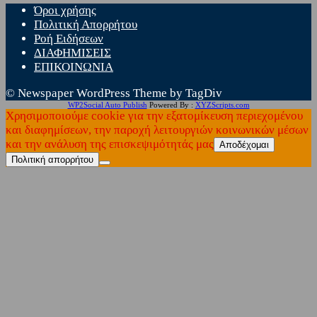
Όροι χρήσης
Πολιτική Απορρήτου
Ροή Ειδήσεων
ΔΙΑΦΗΜΙΣΕΙΣ
ΕΠΙΚΟΙΝΩΝΙΑ
© Newspaper WordPress Theme by TagDiv
WP2Social Auto Publish
Powered By :
XYZScripts.com
Χρησιμοποιούμε cookie για την εξατομίκευση περιεχομένου
και διαφημίσεων, την παροχή λειτουργιών κοινωνικών μέσων
και την ανάλυση της επισκεψιμότητάς μας
Αποδέχομαι
Πολιτική απορρήτου