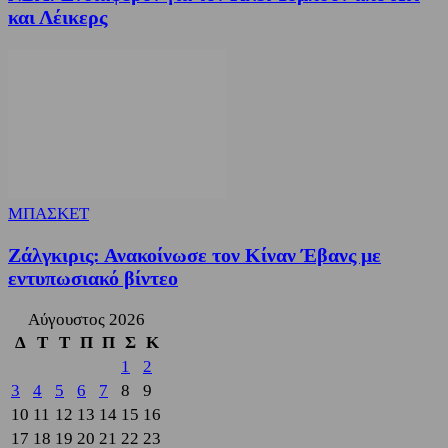
και Λέικερς
ΜΠΑΣΚΕΤ
Ζάλγκιρις: Ανακοίνωσε τον Κίναν Έβανς με
εντυπωσιακό βίντεο
Αύγουστος 2026
Δ
Τ
Τ
Π
Π
Σ
Κ
1
2
3
4
5
6
7
8
9
10
11
12
13
14
15
16
17
18
19
20
21
22
23