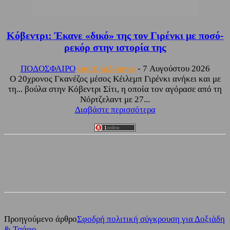
Κόβεντρι: Έκανε «δικό» της τον Γιρένκι με ποσό-
ρεκόρ στην ιστορία της
ΠΟΔΟΣΦΑΙΡΟ
sporting24news
-
7 Αυγούστου 2026
Ο 20χρονος Γκανέζος μέσος Κέιλεμπ Γιρένκι ανήκει και με
τη... βούλα στην Κόβεντρι Σίτι, η οποία τον αγόρασε από τη
Νόρτζελαντ με 27...
Διαβάστε περισσότερα
Facebook
Twitter
Προηγούμενο άρθρο
Σφοδρή πολιτική σύγκρουση για Δοξιάδη
& Τσάφο