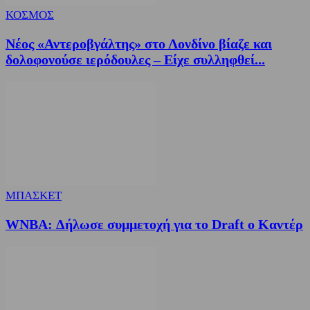
ΚΟΣΜΟΣ
Νέος «Αντεροβγάλτης» στο Λονδίνο βίαζε και
δολοφονούσε ιερόδουλες – Είχε συλληφθεί...
ΜΠΑΣΚΕΤ
WNBA: Δήλωσε συμμετοχή για το Draft ο Καντέρ