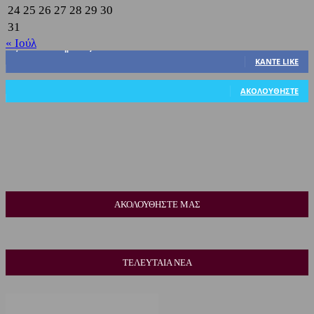
24
25
26
27
28
29
30
31
« Ιούλ
3,822
Υποστηρικτές
ΚΆΝΤΕ LIKE
318
Ακόλουθοι
ΑΚΟΛΟΥΘΉΣΤΕ
ΑΚΟΛΟΥΘΗΣΤΕ ΜΑΣ
ΤΕΛΕΥΤΑΙΑ ΝΕΑ