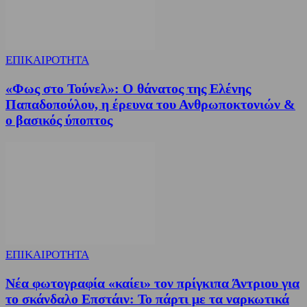
ΕΠΙΚΑΙΡΟΤΗΤΑ
«Φως στο Τούνελ»: Ο θάνατος της Ελένης
Παπαδοπούλου, η έρευνα του Ανθρωποκτονιών &
ο βασικός ύποπτος
ΕΠΙΚΑΙΡΟΤΗΤΑ
Νέα φωτογραφία «καίει» τον πρίγκιπα Άντριου για
το σκάνδαλο Επστάιν: Το πάρτι με τα ναρκωτικά