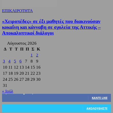
ΕΠΙΚΑΙΡΟΤΗΤΑ
«Χειροπέδες» σε έξι μαθητές που διακινούσαν
κοκαΐνη και κάνναβη σε σχολεία της Αττικής –
Αποκαλυπτικοί διάλογοι
Αύγουστος 2026
Δ
Τ
Τ
Π
Π
Σ
Κ
1
2
3
4
5
6
7
8
9
10
11
12
13
14
15
16
17
18
19
20
21
22
23
24
25
26
27
28
29
30
31
« Ιούλ
3,822
Υποστηρικτές
ΚΆΝΤΕ LIKE
318
Ακόλουθοι
ΑΚΟΛΟΥΘΉΣΤΕ