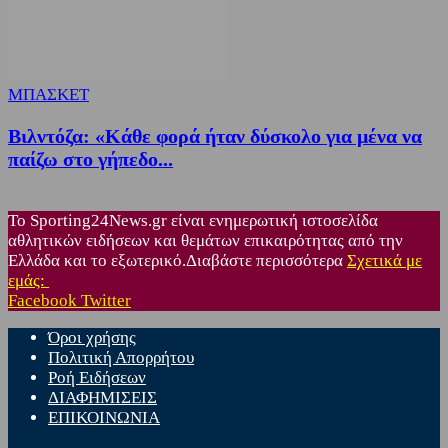
ΜΠΑΣΚΕΤ
Βιλντόζα: «Κάθε φορά ήταν δύσκολο για μένα να
παίζω στο γήπεδο...
Το Sporting24News.gr είναι ενημερωτική ιστοσελίδα
αθλητικών ειδήσεων και θεμάτων επικαιρότητας από την
Ελλάδα και το εξωτερικό.Διαβάστε περισσότερα
Σχετικά με
εμάς:
Facebook
Twitter
Όροι χρήσης
Πολιτική Απορρήτου
Ροή Ειδήσεων
ΔΙΑΦΗΜΙΣΕΙΣ
ΕΠΙΚΟΙΝΩΝΙΑ