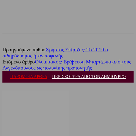
Facebook
Twitter
Προηγούμενο άρθρο
Χρήστος Σπίρτζης: Το 2019 ο
σιδηρόδρομος ήταν ασφαλής
Επόμενο άρθρο
Ολυμπιακός: Βράβευση Μπαρτζώκα από τους
Αγγελόπουλους ως πολυνίκης προπονητής
ΠΑΡΟΜΟΙΑ ΑΡΘΡΑ
ΠΕΡΙΣΣΟΤΕΡΑ ΑΠΟ ΤΟΝ ΔΗΜΙΟΥΡΓΟ