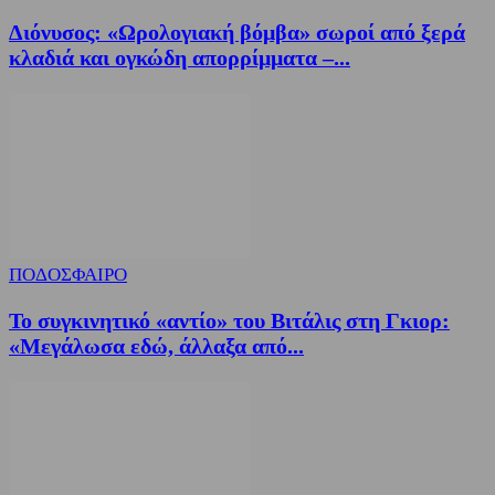
Διόνυσος: «Ωρολογιακή βόμβα» σωροί από ξερά
κλαδιά και ογκώδη απορρίμματα –...
ΠΟΔΟΣΦΑΙΡΟ
Το συγκινητικό «αντίο» του Βιτάλις στη Γκιορ:
«Μεγάλωσα εδώ, άλλαξα από...