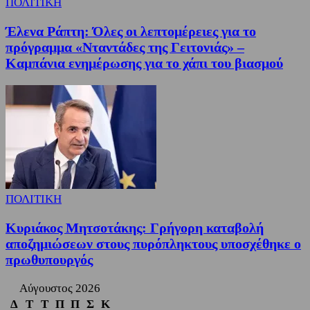
ΠΟΛΙΤΙΚΗ
Έλενα Ράπτη: Όλες οι λεπτομέρειες για το
πρόγραμμα «Νταντάδες της Γειτονιάς» –
Καμπάνια ενημέρωσης για το χάπι του βιασμού
ΠΟΛΙΤΙΚΗ
Κυριάκος Μητσοτάκης: Γρήγορη καταβολή
αποζημιώσεων στους πυρόπληκτους υποσχέθηκε ο
πρωθυπουργός
Αύγουστος 2026
Δ
Τ
Τ
Π
Π
Σ
Κ