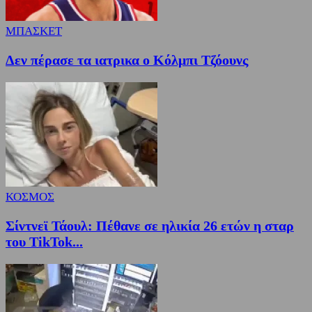
ΜΠΑΣΚΕΤ
Δεν πέρασε τα ιατρικα ο Κόλμπι Τζόουνς
ΚΟΣΜΟΣ
Σίντνεϊ Τάουλ: Πέθανε σε ηλικία 26 ετών η σταρ
του TikTok...