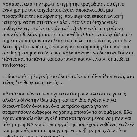
«Υπάρχει από την πρώτη στιγμή της τραγωδίας που έγινε
έγκλημα με τα στοιχεία που έχουν αποκαλυφθεί, μια
προσπάθεια της κυβέρνησης, που είχε και επικοινωνιακή
υπεροχή, να πει ότι φταίνε όλοι, φταίνε οι διαχρονικές
παθογένειες, φταίνε τα πάντα. (…) Οι γονείς μπορούν να
πουν ό,τι θέλουν με αυτό που συνέβη. Όταν έχουν φτάσει στο
σημείο να παίζουν τον ελεγκτικό ρόλο του κράτους γιατί δεν
λειτουργεί το κράτος, είναι λογικό να δημιουργείται και μια
αίσθηση και μια εικόνα, και καλά κάνουν, να διερευνηθούν οι
πάντες και τα πάντα και όσο παλιά και αν είναι», σημειώνει,
τονίζοντας:
«Πίσω από τη λογική του όλοι φταίνε και όλοι ίδιοι είναι, στο
τέλος δεν θα φταίει κανείς».
«Αυτό που κάνω είναι όχι να στέκομαι δίπλα στους γονείς
αλλά να δίνω την ίδια μάχη και τον ίδιο αγώνα για να
διερευνηθούν όλοι και όλα με πρώτο εμένα για να
σταματήσουν διάφοροι να χρησιμοποιούν το όνομά μου. Εδώ
έχουν αποκαλυφθεί εγκλήματα και προκειμένου να μην είναι
μόνη της η ΝΔ και οι υπουργοί της που έχουν ευθύνες, να λένε
και μερικούς από τις προηγούμενες κυβερνήσεις. Δεν είναι
καθόλου έτσι», υπογραμμίζει.