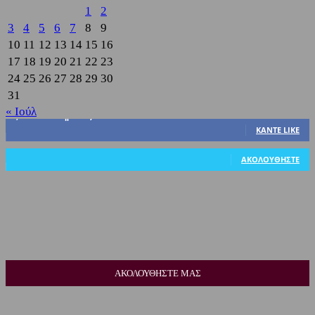
1
2
3
4
5
6
7
8
9
10
11
12
13
14
15
16
17
18
19
20
21
22
23
24
25
26
27
28
29
30
31
« Ιούλ
3,822
Υποστηρικτές
ΚΆΝΤΕ LIKE
318
Ακόλουθοι
ΑΚΟΛΟΥΘΉΣΤΕ
ΑΚΟΛΟΥΘΗΣΤΕ ΜΑΣ