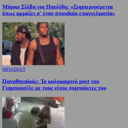
Μάρκο Σίλβα για Παυλίδη: «Συμπεριφέρεται
όπως αρμόζει σ' έναν σπουδαίο επαγγελματία»
ΜΠΑΣΚΕΤ
Παναθηναϊκός: Το καλοκαιρινό post του
Γιαμπουσέλε με τους νέους συμπαίκτες του