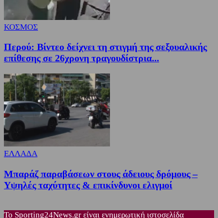
ΚΟΣΜΟΣ
Περού: Βίντεο δείχνει τη στιγμή της σεξουαλικής
επίθεσης σε 26χρονη τραγουδίστρια...
ΕΛΛΑΔΑ
Μπαράζ παραβάσεων στους άδειους δρόμους –
Υψηλές ταχύτητες & επικίνδυνοι ελιγμοί
Το Sporting24News.gr είναι ενημερωτική ιστοσελίδα