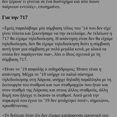
δεν ξέρουν τι γίνεται σε ένα δυστύχημα και από ποιον
παίρνουν εντολές», επισημαίνει.
Για την 717
«Εμείς παραλάβαμε μία σύμβαση τέλος του ’14 που δεν είχε
γίνει τίποτα και ξεκινήσαμε να την εκτελούμε. Αν τελείωνε η
717 θα είχαμε τηλεδιοίκηση; Η απάντηση είναι δεν θα είχαμε
τηλεδιοίκηση. Δεν θα είχαμε τηλεδιοίκηση διότι η σύμβαση
αυτή ήταν μια σύμβαση με πολύ μεγάλα κενά, με υλικά τα
οποία δεν παράγονταν πια», λέει ο ίδιος σχετικά με τη
σύμβαση 717.
«Ήταν το ’19 ασφαλής ο σιδηρόδρομος; Ήτανε είναι η
απάντηση. Μέχρι το ’19 υπήρχε το παλιό σύστημα
τηλεδιοίκησης στη Λάρισα, υπήρχε δηλαδή παράλληλα με τη
λειτουργία του σταθμού και των σταθμαρχών που ήταν και
στον σταθμό της Λάρισας και στους άλλος σταθμούς, άλλη
δομή που ήλεγχε τι έκαναν οι σταθμοί. Αυτό μετά την
πυρκαγιά που έγινε το ’19 δεν φτιάχτηκε ποτέ», σημειώνει,
προσθέτοντας:
«Το δεύτερο ήταν ότι δεν είχαμε κατάρρευση οργανική του