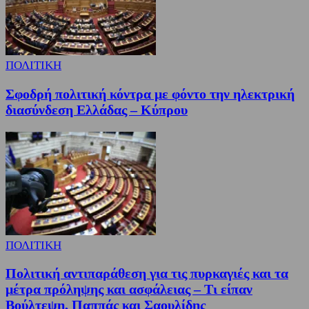
ΠΟΛΙΤΙΚΗ
Σφοδρή πολιτική κόντρα με φόντο την ηλεκτρική
διασύνδεση Ελλάδας – Κύπρου
ΠΟΛΙΤΙΚΗ
Πολιτική αντιπαράθεση για τις πυρκαγιές και τα
μέτρα πρόληψης και ασφάλειας – Τι είπαν
Βούλτεψη, Παππάς και Σαουλίδης