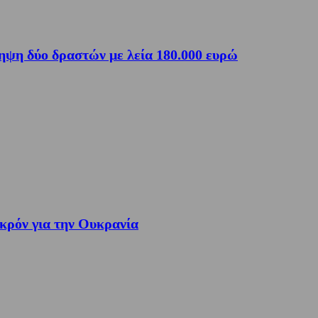
ηψη δύο δραστών με λεία 180.000 ευρώ
ακρόν για την Ουκρανία