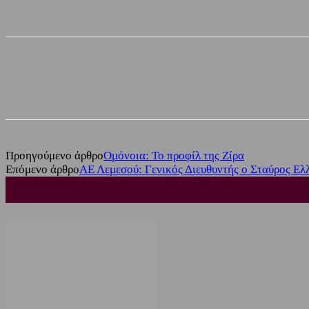
Share
Facebook
Twitter
Προηγούμενο άρθρο
Ομόνοια: Το προφίλ της Ζίρα
Επόμενο άρθρο
ΑΕ Λεμεσού: Γενικός Διευθυντής ο Σταύρος Ελ