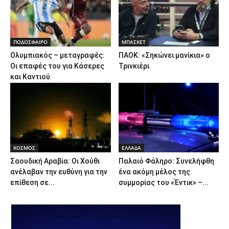
ΠΟΔΟΣΦΑΙΡΟ
ΜΠΑΣΚΕΤ
Ολυμπιακός – μεταγραφές:
ΠΑΟΚ: «Σηκώνει μανίκια» ο
Οι επαφές του για Κάσερες
Τρινκιέρι
και Καντιού
ΚΟΣΜΟΣ
ΕΛΛΑΔΑ
Σαουδική Αραβία: Οι Χούθι
Παλαιό Φάληρο: Συνελήφθη
ανέλαβαν την ευθύνη για την
ένα ακόμη μέλος της
επίθεση σε...
συμμορίας του «Έντικ» –...