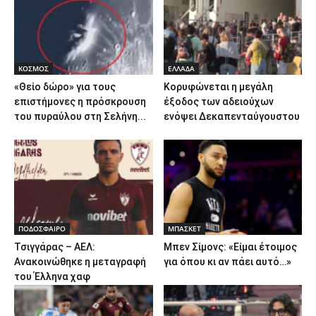
ΚΟΣΜΟΣ
ΕΛΛΑΔΑ
«Θείο δώρο» για τους
Κορυφώνεται η μεγάλη
επιστήμονες η πρόσκρουση
έξοδος των αδειούχων
του πυραύλου στη Σελήνη...
ενόψει Δεκαπενταύγουστου
ΠΟΔΟΣΦΑΙΡΟ
ΜΠΑΣΚΕΤ
Τσιγγάρας – ΑΕΛ:
Μπεν Σίμονς: «Είμαι έτοιμος
Ανακοινώθηκε η μεταγραφή
για όπου κι αν πάει αυτό…»
του Έλληνα χαφ