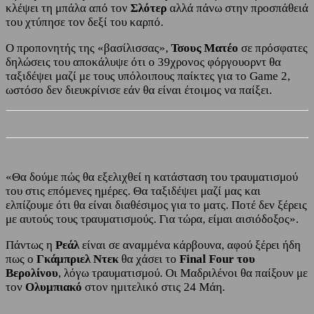
κλέψει τη μπάλα από τον
Σλότερ
αλλά πάνω στην προσπάθειά
του χτύπησε τον δεξί του καρπό.
Ο προπονητής της «βασίλισσας»,
Τσους Ματέο
σε πρόσφατες
δηλώσεις του αποκάλυψε ότι ο 39χρονος φόργουορντ θα
ταξιδέψει μαζί με τους υπόλοιπους παίκτες για το Game 2,
ωστόσο δεν διευκρίνισε εάν θα είναι έτοιμος να παίξει.
«Θα δούμε πώς θα εξελιχθεί η κατάσταση του τραυματισμού
του στις επόμενες ημέρες. Θα ταξιδέψει μαζί μας και
ελπίζουμε ότι θα είναι διαθέσιμος για το ματς. Ποτέ δεν ξέρεις
με αυτούς τους τραυματισμούς. Για τώρα, είμαι αισιόδοξος».
Πάντως η
Ρεάλ
είναι σε αναμμένα κάρβουνα, αφού ξέρει ήδη
πως ο
Γκάμπριελ Ντεκ
θα χάσει το
Final Four του
Βερολίνου
, λόγω τραυματισμού. Οι Μαδριλένοι θα παίξουν με
τον
Ολυμπιακό
στον ημιτελικό στις 24 Μάη.