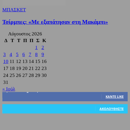
ΜΠΑΣΚΕΤ
Τσίρμπες: «Με εξαπάτησαν στη Μακάμπι»
Αύγουστος 2026
Δ
Τ
Τ
Π
Π
Σ
Κ
1
2
3
4
5
6
7
8
9
10
11
12
13
14
15
16
17
18
19
20
21
22
23
24
25
26
27
28
29
30
31
« Ιούλ
3,822
Υποστηρικτές
ΚΆΝΤΕ LIKE
318
Ακόλουθοι
ΑΚΟΛΟΥΘΉΣΤΕ