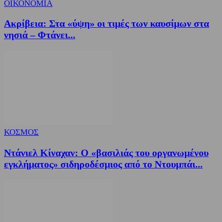
ΟΙΚΟΝΟΜΙΑ
Ακρίβεια: Στα «ύψη» οι τιμές των καυσίμων στα
νησιά – Φτάνει...
ΚΟΣΜΟΣ
Ντάνιελ Κίναχαν: Ο «βασιλιάς του οργανωμένου
εγκλήματος» σιδηροδέσμιος από το Ντουμπάι...