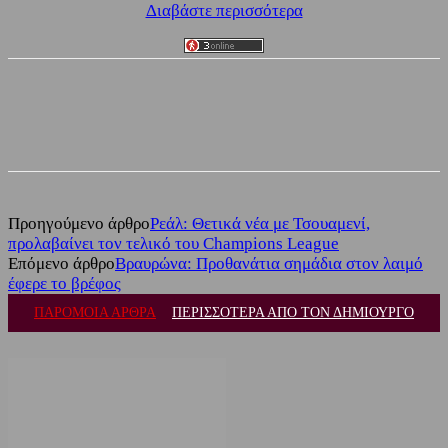
Διαβάστε περισσότερα
Facebook
Twitter
Προηγούμενο άρθρο
Ρεάλ: Θετικά νέα με Τσουαμενί,
προλαβαίνει τον τελικό του Champions League
Επόμενο άρθρο
Βραυρώνα: Προθανάτια σημάδια στον λαιμό
έφερε το βρέφος
ΠΑΡΟΜΟΙΑ ΑΡΘΡΑ
ΠΕΡΙΣΣΟΤΕΡΑ ΑΠΟ ΤΟΝ ΔΗΜΙΟΥΡΓΟ