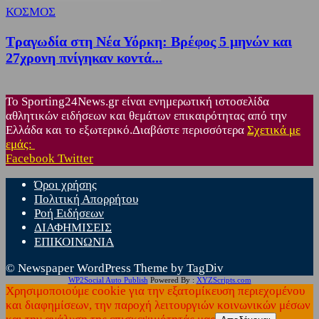
ΚΟΣΜΟΣ
Τραγωδία στη Νέα Υόρκη: Βρέφος 5 μηνών και
27χρονη πνίγηκαν κοντά...
Το Sporting24News.gr είναι ενημερωτική ιστοσελίδα
αθλητικών ειδήσεων και θεμάτων επικαιρότητας από την
Ελλάδα και το εξωτερικό.Διαβάστε περισσότερα
Σχετικά με
εμάς:
Facebook
Twitter
Όροι χρήσης
Πολιτική Απορρήτου
Ροή Ειδήσεων
ΔΙΑΦΗΜΙΣΕΙΣ
ΕΠΙΚΟΙΝΩΝΙΑ
© Newspaper WordPress Theme by TagDiv
WP2Social Auto Publish
Powered By :
XYZScripts.com
Χρησιμοποιούμε cookie για την εξατομίκευση περιεχομένου
και διαφημίσεων, την παροχή λειτουργιών κοινωνικών μέσων