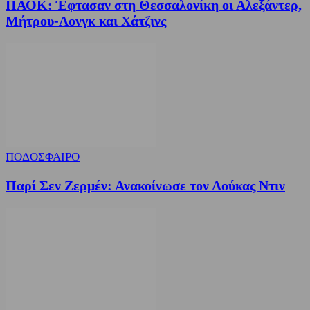
ΠΑΟΚ: Έφτασαν στη Θεσσαλονίκη οι Αλεξάντερ,
Μήτρου-Λονγκ και Χάτζινς
ΠΟΔΟΣΦΑΙΡΟ
Παρί Σεν Ζερμέν: Ανακοίνωσε τον Λούκας Ντιν