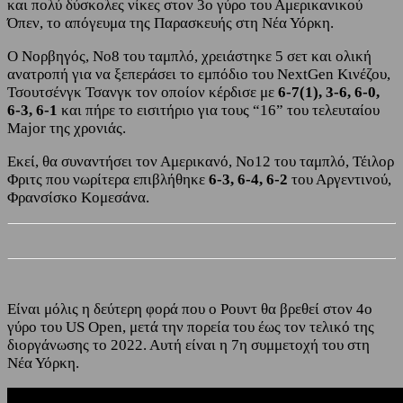
και πολύ δύσκολες νίκες στον 3ο γύρο του Αμερικανικού
Όπεν, το απόγευμα της Παρασκευής στη Νέα Υόρκη.
Ο Νορβηγός, Νο8 του ταμπλό, χρειάστηκε 5 σετ και ολική
ανατροπή για να ξεπεράσει το εμπόδιο του NextGen Κινέζου,
Τσουτσένγκ Τσανγκ τον οποίον κέρδισε με
6-7(1), 3-6, 6-0,
6-3, 6-1
και πήρε το εισιτήριο για τους “16” του τελευταίου
Major της χρονιάς.
Εκεί, θα συναντήσει τον Αμερικανό, Νο12 του ταμπλό, Τέιλορ
Φριτς που νωρίτερα επιβλήθηκε
6-3, 6-4, 6-2
του Αργεντινού,
Φρανσίσκο Κομεσάνα.
Είναι μόλις η δεύτερη φορά που ο Ρουντ θα βρεθεί στον 4ο
γύρο του US Open, μετά την πορεία του έως τον τελικό της
διοργάνωσης το 2022. Αυτή είναι η 7η συμμετοχή του στη
Νέα Υόρκη.