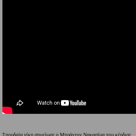
Σπουδαία νίκη σημείωσε ο Μπράντον Νακασίμα που κέρδισε