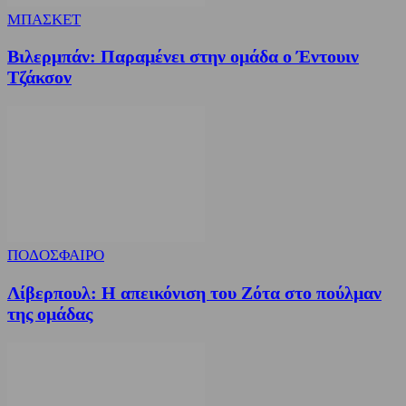
ΜΠΑΣΚΕΤ
Βιλερμπάν: Παραμένει στην ομάδα ο Έντουιν
Τζάκσον
ΠΟΔΟΣΦΑΙΡΟ
Λίβερπουλ: Η απεικόνιση του Ζότα στο πούλμαν
της ομάδας