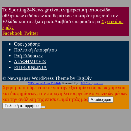
Το Sporting24News.gr είναι ενημερωτική ιστοσελίδα
αθλητικών ειδήσεων και θεμάτων επικαιρότητας από την
Ελλάδα και το εξωτερικό.Διαβάστε περισσότερα
Σχετικά με
εμάς:
Facebook
Twitter
Όροι χρήσης
Πολιτική Απορρήτου
Ροή Ειδήσεων
ΔΙΑΦΗΜΙΣΕΙΣ
ΕΠΙΚΟΙΝΩΝΙΑ
© Newspaper WordPress Theme by TagDiv
WP2Social Auto Publish
Powered By :
XYZScripts.com
Χρησιμοποιούμε cookie για την εξατομίκευση περιεχομένου
και διαφημίσεων, την παροχή λειτουργιών κοινωνικών μέσων
και την ανάλυση της επισκεψιμότητάς μας
Αποδέχομαι
Πολιτική απορρήτου