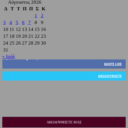
Αύγουστος 2026
Δ
Τ
Τ
Π
Π
Σ
Κ
1
2
3
4
5
6
7
8
9
10
11
12
13
14
15
16
17
18
19
20
21
22
23
24
25
26
27
28
29
30
31
« Ιούλ
3,822
Υποστηρικτές
ΚΆΝΤΕ LIKE
318
Ακόλουθοι
ΑΚΟΛΟΥΘΉΣΤΕ
ΑΚΟΛΟΥΘΗΣΤΕ ΜΑΣ