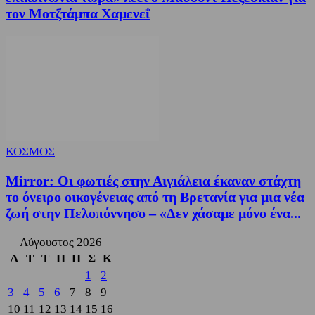
τον Μοτζτάμπα Χαμενεΐ
ΚΟΣΜΟΣ
Mirror: Οι φωτιές στην Αιγιάλεια έκαναν στάχτη
το όνειρο οικογένειας από τη Βρετανία για μια νέα
ζωή στην Πελοπόννησο – «Δεν χάσαμε μόνο ένα...
Αύγουστος 2026
Δ
Τ
Τ
Π
Π
Σ
Κ
1
2
3
4
5
6
7
8
9
10
11
12
13
14
15
16