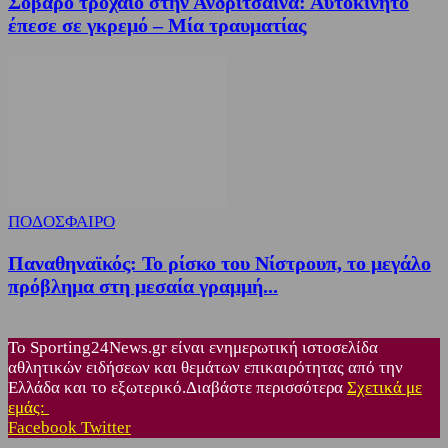
Σοβαρό τροχαίο στην Ανδρίτσαινα: Αυτοκίνητο
έπεσε σε γκρεμό – Μία τραυματίας
ΠΟΔΟΣΦΑΙΡΟ
Παναθηναϊκός: Το ρίσκο του Νίστρουπ, το μεγάλο
πρόβλημα στη μεσαία γραμμή...
Το Sporting24News.gr είναι ενημερωτική ιστοσελίδα
αθλητικών ειδήσεων και θεμάτων επικαιρότητας από την
Ελλάδα και το εξωτερικό.Διαβάστε περισσότερα
Σχετικά με
εμάς:
Facebook
Twitter