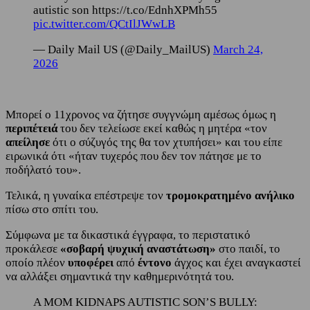
autistic son https://t.co/EdnhXPMh55
pic.twitter.com/QCtIlJWwLB
— Daily Mail US (@Daily_MailUS)
March 24,
2026
Μπορεί ο 11χρονος να ζήτησε συγγνώμη αμέσως όμως η
περιπέτειά
του δεν τελείωσε εκεί καθώς η μητέρα «τον
απείλησε
ότι ο σύζυγός της θα τον χτυπήσει» και του είπε
ειρωνικά ότι «ήταν τυχερός που δεν τον πάτησε με το
ποδήλατό του».
Τελικά, η γυναίκα επέστρεψε τον
τρομοκρατημένο ανήλικο
πίσω στο σπίτι του.
Σύμφωνα με τα δικαστικά έγγραφα, το περιστατικό
προκάλεσε
«σοβαρή ψυχική αναστάτωση»
στο παιδί, το
οποίο πλέον
υποφέρει
από
έντονο
άγχος και έχει αναγκαστεί
να αλλάξει σημαντικά την καθημερινότητά του.
A MOM KIDNAPS AUTISTIC SON’S BULLY: