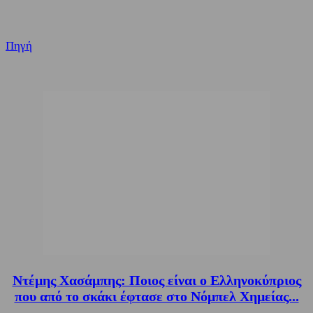
Πηγή
Ντέμης Χασάμπης: Ποιος είναι ο Ελληνοκύπριος
που από το σκάκι έφτασε στο Νόμπελ Χημείας...