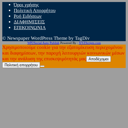
Όροι χρήσης
Πολιτική Απορρήτου
Ροή Ειδήσεων
ΔΙΑΦΗΜΙΣΕΙΣ
ΕΠΙΚΟΙΝΩΝΙΑ
© Newspaper WordPress Theme by TagDiv
WP2Social Auto Publish
Powered By :
XYZScripts.com
Χρησιμοποιούμε cookie για την εξατομίκευση περιεχομένου
και διαφημίσεων, την παροχή λειτουργιών κοινωνικών μέσων
και την ανάλυση της επισκεψιμότητάς μας
Αποδέχομαι
Πολιτική απορρήτου