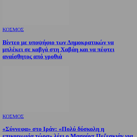
ΚΟΣΜΟΣ
Βίντεο με υποψήφιο των Δημοκρατικών να
μπλέκει σε καβγά στη Χαβάη και να πέφτει
αναίσθητος από γροθιά
ΚΟΣΜΟΣ
«Σύννεφα» στο Ιράν: «Πολύ δύσκολη η
επικοινωνία τώρα» λέει ο Μασούντ Πεζεσκιάν για