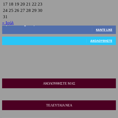
17
18
19
20
21
22
23
24
25
26
27
28
29
30
31
« Ιούλ
3,822
Υποστηρικτές
ΚΆΝΤΕ LIKE
318
Ακόλουθοι
ΑΚΟΛΟΥΘΉΣΤΕ
ΑΚΟΛΟΥΘΗΣΤΕ ΜΑΣ
ΤΕΛΕΥΤΑΙΑ ΝΕΑ