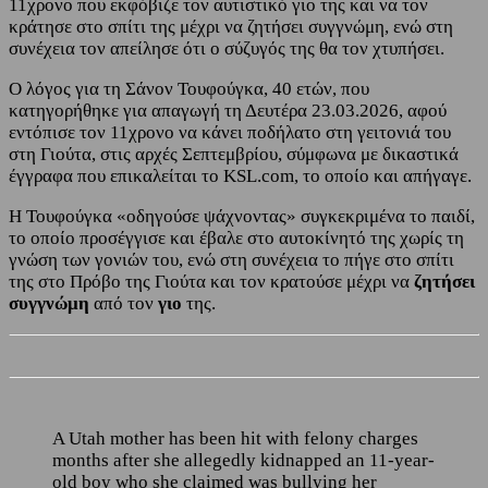
11χρονο που εκφόβιζε τον αυτιστικό γιο της και να τον
κράτησε στο σπίτι της μέχρι να ζητήσει συγγνώμη, ενώ στη
συνέχεια τον απείλησε ότι ο σύζυγός της θα τον χτυπήσει.
Ο λόγος για τη Σάνον Τουφούγκα, 40 ετών, που
κατηγορήθηκε για απαγωγή τη Δευτέρα 23.03.2026, αφού
εντόπισε τον 11χρονο να κάνει ποδήλατο στη γειτονιά του
στη Γιούτα, στις αρχές Σεπτεμβρίου, σύμφωνα με δικαστικά
έγγραφα που επικαλείται το KSL.com, το οποίο και απήγαγε.
Η Τουφούγκα «οδηγούσε ψάχνοντας» συγκεκριμένα το παιδί,
το οποίο προσέγγισε και έβαλε στο αυτοκίνητό της χωρίς τη
γνώση των γονιών του, ενώ στη συνέχεια το πήγε στο σπίτι
της στο Πρόβο της Γιούτα και τον κρατούσε μέχρι να
ζητήσει
συγγνώμη
από τον
γιο
της.
A Utah mother has been hit with felony charges
months after she allegedly kidnapped an 11-year-
old boy who she claimed was bullying her