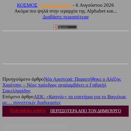
ΚΟΣΜΟΣ
sporting24news
-
6 Αυγούστου 2026
Ακόμα πιο ψηλά στην ιεραρχία της Alphabet και...
Διαβάστε περισσότερα
Facebook
Twitter
Προηγούμενο άρθρο
Νέα Αριστερά: Παραιτήθηκε ο Αλέξης
Χαρίτσης – Νέος πρόεδρος αναλαμβάνει ο Γαβριήλ
Σακελλαρίδης
Επόμενο άρθρο
ΑΕΚ: «Καπνός» τα εισιτήρια για το Βαγιέκας
με… συνοπτικές διαδικασίες
ΠΑΡΟΜΟΙΑ ΑΡΘΡΑ
ΠΕΡΙΣΣΟΤΕΡΑ ΑΠΟ ΤΟΝ ΔΗΜΙΟΥΡΓΟ