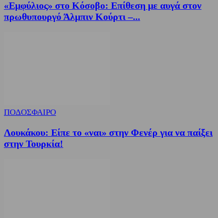
«Εμφύλιος» στο Κόσοβο: Επίθεση με αυγά στον
πρωθυπουργό Άλμπιν Κούρτι –...
ΠΟΔΟΣΦΑΙΡΟ
Λουκάκου: Είπε το «ναι» στην Φενέρ για να παίξει
στην Τουρκία!