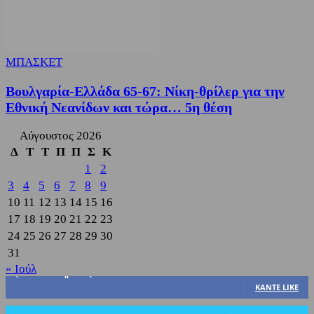
ΜΠΑΣΚΕΤ
Βουλγαρία-Ελλάδα 65-67: Νίκη-θρίλερ για την
Εθνική Νεανίδων και τώρα… 5η θέση
Αύγουστος 2026
Δ
Τ
Τ
Π
Π
Σ
Κ
1
2
3
4
5
6
7
8
9
10
11
12
13
14
15
16
17
18
19
20
21
22
23
24
25
26
27
28
29
30
31
« Ιούλ
3,822
Υποστηρικτές
ΚΆΝΤΕ LIKE
318
Ακόλουθοι