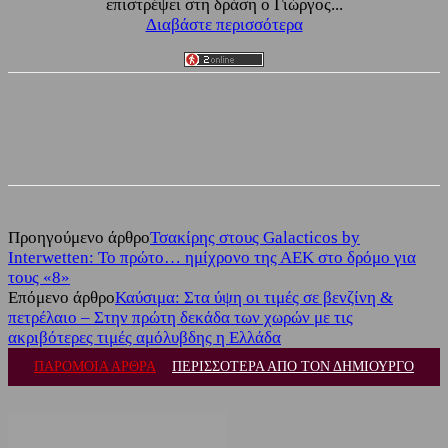
επιστρέψει στη δράση ο Γιώργος...
Διαβάστε περισσότερα
Facebook
Twitter
Προηγούμενο άρθρο
Τσακίρης στους Galacticos by
Interwetten: Το πρώτο… ημίχρονο της ΑΕΚ στο δρόμο για
τους «8»
Επόμενο άρθρο
Καύσιμα: Στα ύψη οι τιμές σε βενζίνη &
πετρέλαιο – Στην πρώτη δεκάδα των χωρών με τις
ακριβότερες τιμές αμόλυβδης η Ελλάδα
ΠΑΡΟΜΟΙΑ ΑΡΘΡΑ
ΠΕΡΙΣΣΟΤΕΡΑ ΑΠΟ ΤΟΝ ΔΗΜΙΟΥΡΓΟ