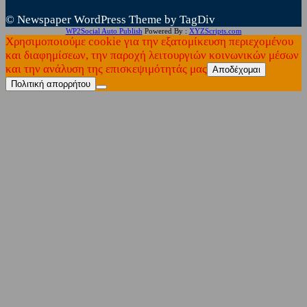
© Newspaper WordPress Theme by TagDiv
WP2Social Auto Publish
Powered By :
XYZScripts.com
Χρησιμοποιούμε cookie για την εξατομίκευση περιεχομένου
και διαφημίσεων, την παροχή λειτουργιών κοινωνικών μέσων
και την ανάλυση της επισκεψιμότητάς μας
Αποδέχομαι
Πολιτική απορρήτου