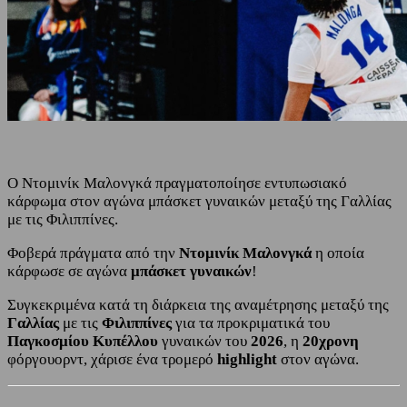
Ο Ντομινίκ Μαλονγκά πραγματοποίησε εντυπωσιακό
κάρφωμα στον αγώνα μπάσκετ γυναικών μεταξύ της Γαλλίας
με τις Φιλιππίνες.
Φοβερά πράγματα από την
Ντομινίκ Μαλονγκά
η οποία
κάρφωσε σε αγώνα
μπάσκετ γυναικών
!
Συγκεκριμένα κατά τη διάρκεια της αναμέτρησης μεταξύ της
Γαλλίας
με τις
Φιλιππίνες
για τα προκριματικά του
Παγκοσμίου Κυπέλλου
γυναικών του
2026
, η
20χρονη
φόργουορντ, χάρισε ένα τρομερό
highlight
στον αγώνα.