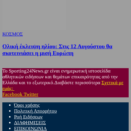
ΚΟΣΜΟΣ
Ολική έκλειψη ηλίου: Στις 12 Αυγούστου θα
σκοτεινιάσει η μισή Ευρώπη
Το Sporting24News.gr είναι ενημερωτική ιστοσελίδα
αθλητικών ειδήσεων και θεμάτων επικαιρότητας από την
Ελλάδα και το εξωτερικό.Διαβάστε περισσότερα
Σχετικά με
εμάς:
Facebook
Twitter
Όροι χρήσης
Πολιτική Απορρήτου
Ροή Ειδήσεων
ΔΙΑΦΗΜΙΣΕΙΣ
ΕΠΙΚΟΙΝΩΝΙΑ