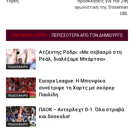
Υόρκη
προσκλήσεις για την 24η
αγωνιστική της Stoiximan
GBL
ΠΑΡΟΜΟΙΑ ΑΡΘΡΑ
ΠΕΡΙΣΣΟΤΕΡΑ ΑΠΟ ΤΟΝ ΔΗΜΙΟΥΡΓΟ
Ατζέντης Ρόδρι: «Με σεβασμό στη
Ρεάλ, διαλέξαμε Μπάρτσα»
ΠΟΔΟΣΦΑΙΡΟ
Europa League: Η Μπενφίκα
συνέτριψε τη Χαρτς με σκόρερ
Παυλίδη
ΠΟΔΟΣΦΑΙΡΟ
ΠΑΟΚ – Αντερλεχτ 0-1: Όλα στραβά
και δύσκολα!
ΠΟΔΟΣΦΑΙΡΟ