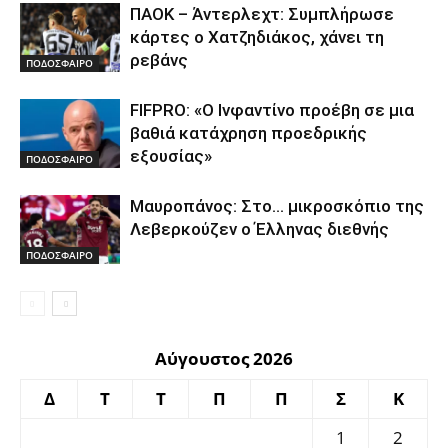
ΠΑΟΚ – Άντερλεχτ: Συμπλήρωσε
κάρτες ο Χατζηδιάκος, χάνει τη
ρεβάνς
ΠΟΔΟΣΦΑΙΡΟ
FIFPRO: «Ο Ινφαντίνο προέβη σε μια
βαθιά κατάχρηση προεδρικής
εξουσίας»
ΠΟΔΟΣΦΑΙΡΟ
Μαυροπάνος: Στο… μικροσκόπιο της
Λεβερκούζεν ο Έλληνας διεθνής
ΠΟΔΟΣΦΑΙΡΟ
Αύγουστος 2026
Δ
Τ
Τ
Π
Π
Σ
Κ
1
2