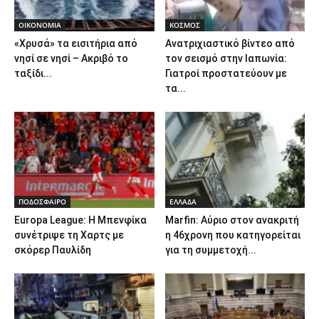
ΟΙΚΟΝΟΜΙΑ
ΚΟΣΜΟΣ
«Χρυσά» τα εισιτήρια από
Ανατριχιαστικό βίντεο από
νησί σε νησί – Ακριβό το
τον σεισμό στην Ιαπωνία:
ταξίδι...
Γιατροί προστατεύουν με
τα...
ΠΟΔΟΣΦΑΙΡΟ
ΕΛΛΑΔΑ
Europa League: Η Μπενφίκα
Marfin: Αύριο στον ανακριτή
συνέτριψε τη Χαρτς με
η 46χρονη που κατηγορείται
σκόρερ Παυλίδη
για τη συμμετοχή...