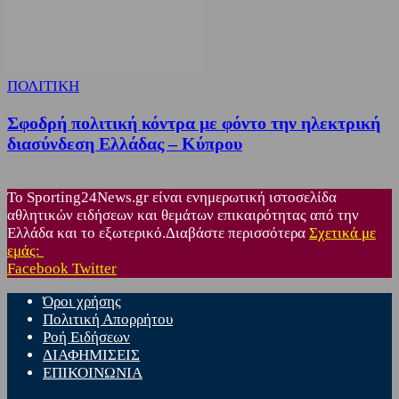
ΠΟΛΙΤΙΚΗ
Σφοδρή πολιτική κόντρα με φόντο την ηλεκτρική
διασύνδεση Ελλάδας – Κύπρου
Το Sporting24News.gr είναι ενημερωτική ιστοσελίδα
αθλητικών ειδήσεων και θεμάτων επικαιρότητας από την
Ελλάδα και το εξωτερικό.Διαβάστε περισσότερα
Σχετικά με
εμάς:
Facebook
Twitter
Όροι χρήσης
Πολιτική Απορρήτου
Ροή Ειδήσεων
ΔΙΑΦΗΜΙΣΕΙΣ
ΕΠΙΚΟΙΝΩΝΙΑ