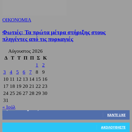
ΟΙΚΟΝΟΜΙΑ
Φωτιές: Τα πρώτα μέτρα στήριξης στους
πληγέντες από τις πυρκαγιές
Αύγουστος 2026
Δ
Τ
Τ
Π
Π
Σ
Κ
1
2
3
4
5
6
7
8
9
10
11
12
13
14
15
16
17
18
19
20
21
22
23
24
25
26
27
28
29
30
31
« Ιούλ
3,822
Υποστηρικτές
ΚΆΝΤΕ LIKE
318
Ακόλουθοι
ΑΚΟΛΟΥΘΉΣΤΕ