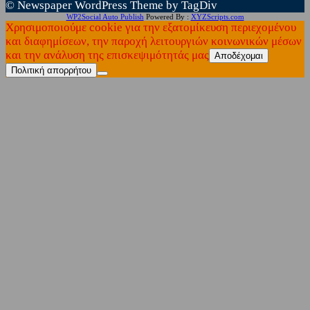
© Newspaper WordPress Theme by TagDiv
WP2Social Auto Publish
Powered By :
XYZScripts.com
Χρησιμοποιούμε cookie για την εξατομίκευση περιεχομένου
και διαφημίσεων, την παροχή λειτουργιών κοινωνικών μέσων
και την ανάλυση της επισκεψιμότητάς μας
Αποδέχομαι
Πολιτική απορρήτου