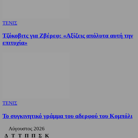
ΤΕΝΙΣ
Τζόκοβιτς για Ζβέρεφ: «Αξίζεις απόλυτα αυτή την
επιτυχία»
ΤΕΝΙΣ
Το συγκινητικό γράμμα του αδερφού του Κομπόλι
Αύγουστος 2026
Δ
Τ
Τ
Π
Π
Σ
Κ