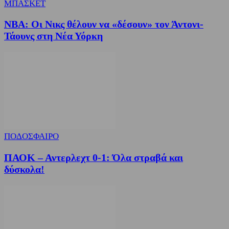
ΜΠΑΣΚΕΤ
NBA: Οι Νικς θέλουν να «δέσουν» τον Άντονι-
Τάουνς στη Νέα Υόρκη
ΠΟΔΟΣΦΑΙΡΟ
ΠΑΟΚ – Αντερλεχτ 0-1: Όλα στραβά και
δύσκολα!