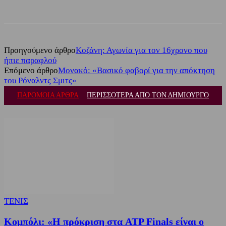
Facebook
Twitter
Προηγούμενο άρθρο
Κοζάνη: Αγωνία για τον 16χρονο που
ήπιε παραφλού
Επόμενο άρθρο
Μονακό: «Βασικό φαβορί για την απόκτηση
του Ρόναλντς Σμιτς»
ΠΑΡΟΜΟΙΑ ΑΡΘΡΑ
ΠΕΡΙΣΣΟΤΕΡΑ ΑΠΟ ΤΟΝ ΔΗΜΙΟΥΡΓΟ
ΤΕΝΙΣ
Κομπόλι: «Η πρόκριση στα ATP Finals είναι ο