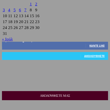
1
2
3
4
5
6
7
8
9
10
11
12
13
14
15
16
17
18
19
20
21
22
23
24
25
26
27
28
29
30
31
« Ιούλ
3,822
Υποστηρικτές
ΚΆΝΤΕ LIKE
318
Ακόλουθοι
ΑΚΟΛΟΥΘΉΣΤΕ
ΑΚΟΛΟΥΘΗΣΤΕ ΜΑΣ