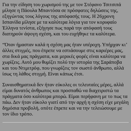
Για την είδηση του χωρισμού της με τον Στέφανο Τσιτσιπά
μίλησε η Πάουλα Μπαντόσα σε πρόσφατες δηλώσεις της,
εξηγώντας τους λόγους της απόφασής τους. Η 26χρονη
Ισπανίδα μίλησε με τα καλύτερα λόγια για τον κορυφαίο
Έλληνα τενίστα, εξήγησε πως παρά την απόφασή τους
διατηρούν άψογη σχέση, και του ευχήθηκε τα καλύτερα.
“Όταν ήμασταν καλά η σχέση μας ήταν υπέροχη. Υπήρχαν κι’
άλλες στιγμές, που έπρεπε να εστιάσουμε στις καριέρες μας,
στα δικά μας πράγματα, και μερικές φορές είναι καλύτερα να
χωρίζεις. Αυτό μου θυμίζει πολύ την ιστορία της Σαράποβα
και του Ντιμιτρόφ, που γνωρίζεις τον σωστό άνθρωπο, αλλά
ίσως τη λάθος στιγμή. Είναι κάπως έτσι.
Συναισθηματικά δεν ήταν εύκολες οι τελευταίες μέρες, αλλά
είμαι δυνατός άνθρωπος και προσπαθώ να διαχειριστώ τα
πράγματα όσο καλύτερα μπορώ. Είμαι περήφανη με το πως τα
πάω. Δεν ήταν εύκολο γιατί από την αρχή η σχέση είχε μεγάλη
δημόσια προβολή, οπότε έπρεπε και να την τελειώσουμε με
τον ίδιο τρόπο.