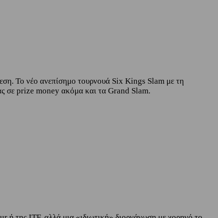
ρεση. Το νέο ανεπίσημο τουρνουά Six Kings Slam με τη
ς σε prize money ακόμα και τα Grand Slam.
our ή της ITF, αλλά μια «ιδιωτική» διοργάνωση με χορηγό το