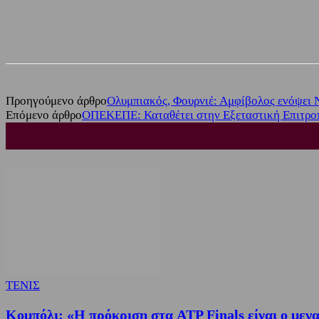
Share
Facebook
Twitter
Προηγούμενο άρθρο
Ολυμπιακός, Φουρνιέ: Αμφίβολος ενόψει 
Επόμενο άρθρο
ΟΠΕΚΕΠΕ: Καταθέτει στην Εξεταστική Επιτρο
ΤΕΝΙΣ
Κομπόλι: «Η πρόκριση στα ATP Finals είναι ο μεγα