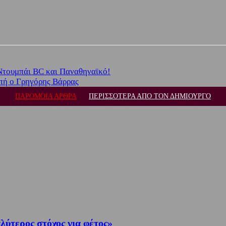
Ντουμπάι BC και Παναθηναϊκό!
πή ο Γρηγόρης Βάρρας
ΠΑΡΟΜΟΙΑ ΑΡΘΡΑ
ΠΕΡΙΣΣΟΤΕΡΑ ΑΠΟ ΤΟΝ ΔΗΜΙΟΥΡΓΟ
λύτερος στόχος για φέτος»