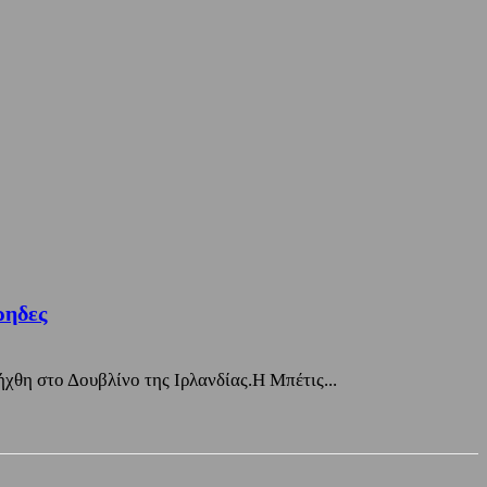
ρηδες
χθη στο Δουβλίνο της Ιρλανδίας.Η Μπέτις...