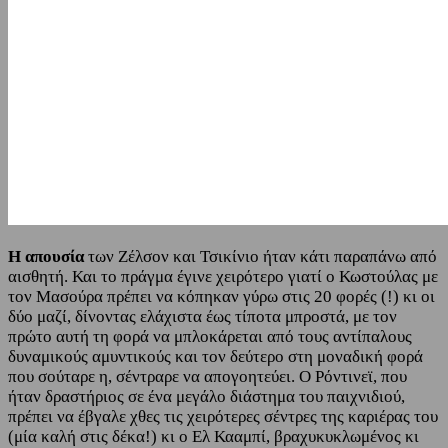
Η απουσία
των Ζέλσον και Τσικίνιο ήταν κάτι παραπάνω από
αισθητή. Και το πράγμα έγινε χειρότερο γιατί ο Κωστούλας με
τον Μασούρα πρέπει να κόπηκαν γύρω στις 20 φορές (!) κι οι
δύο μαζί, δίνοντας ελάχιστα έως τίποτα μπροστά, με τον
πρώτο αυτή τη φορά να μπλοκάρεται από τους αντίπαλους
δυναμικούς αμυντικούς και τον δεύτερο στη μοναδική φορά
που σούταρε η, σέντραρε να απογοητεύει. Ο Ρόντινεϊ, που
ήταν δραστήριος σε ένα μεγάλο διάστημα του παιχνιδιού,
πρέπει να έβγαλε χθες τις χειρότερες σέντρες της καριέρας του
(μία καλή στις δέκα!) κι ο Ελ Κααμπί, βραχυκυκλωμένος κι