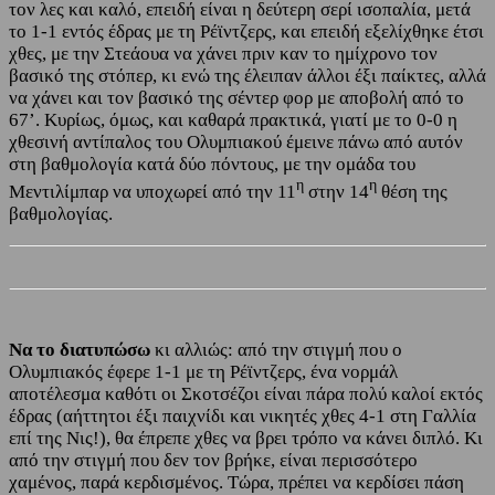
τον λες και καλό, επειδή είναι η δεύτερη σερί ισοπαλία, μετά
το 1-1 εντός έδρας με τη Ρέϊντζερς, και επειδή εξελίχθηκε έτσι
χθες, με την Στεάουα να χάνει πριν καν το ημίχρονο τον
βασικό της στόπερ, κι ενώ της έλειπαν άλλοι έξι παίκτες, αλλά
να χάνει και τον βασικό της σέντερ φορ με αποβολή από το
67’. Κυρίως, όμως, και καθαρά πρακτικά, γιατί με το 0-0 η
χθεσινή αντίπαλος του Ολυμπιακού έμεινε πάνω από αυτόν
στη βαθμολογία κατά δύο πόντους, με την ομάδα του
η
η
Μεντιλίμπαρ να υποχωρεί από την 11
στην 14
θέση της
βαθμολογίας.
Να το διατυπώσω
κι αλλιώς: από την στιγμή που ο
Ολυμπιακός έφερε 1-1 με τη Ρέϊντζερς, ένα νορμάλ
αποτέλεσμα καθότι οι Σκοτσέζοι είναι πάρα πολύ καλοί εκτός
έδρας (αήττητοι έξι παιχνίδι και νικητές χθες 4-1 στη Γαλλία
επί της Νις!), θα έπρεπε χθες να βρει τρόπο να κάνει διπλό. Κι
από την στιγμή που δεν τον βρήκε, είναι περισσότερο
χαμένος, παρά κερδισμένος. Τώρα, πρέπει να κερδίσει πάση