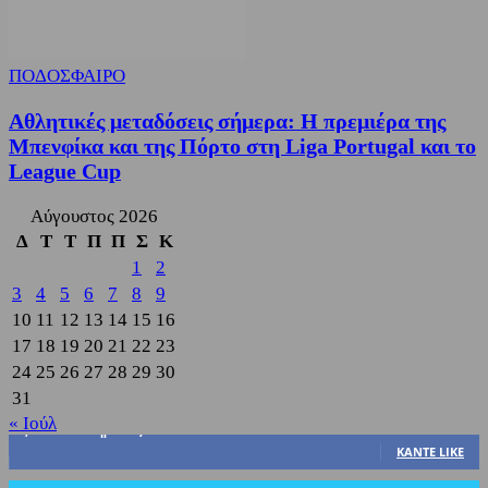
ΠΟΔΟΣΦΑΙΡΟ
Αθλητικές μεταδόσεις σήμερα: Η πρεμιέρα της
Μπενφίκα και της Πόρτο στη Liga Portugal και το
League Cup
Αύγουστος 2026
Δ
Τ
Τ
Π
Π
Σ
Κ
1
2
3
4
5
6
7
8
9
10
11
12
13
14
15
16
17
18
19
20
21
22
23
24
25
26
27
28
29
30
31
« Ιούλ
3,822
Υποστηρικτές
ΚΆΝΤΕ LIKE
318
Ακόλουθοι