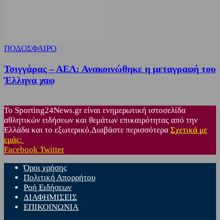
ΠΟΔΟΣΦΑΙΡΟ
Τσιγγάρας – ΑΕΛ: Ανακοινώθηκε η μεταγραφή του
Έλληνα χαφ
Το Sporting24News.gr είναι ενημερωτική ιστοσελίδα
αθλητικών ειδήσεων και θεμάτων επικαιρότητας από την
Ελλάδα και το εξωτερικό.Διαβάστε περισσότερα
Σχετικά με
εμάς:
Facebook
Twitter
Όροι χρήσης
Πολιτική Απορρήτου
Ροή Ειδήσεων
ΔΙΑΦΗΜΙΣΕΙΣ
ΕΠΙΚΟΙΝΩΝΙΑ