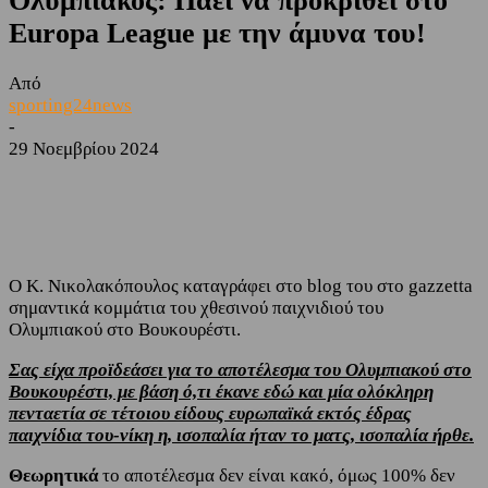
Ολυμπιακός: Πάει να προκριθεί στο
Europa League με την άμυνα του!
Από
sporting24news
-
29 Νοεμβρίου 2024
Facebook
Twitter
Ο Κ. Νικολακόπουλος καταγράφει στο blog του στο gazzetta
σημαντικά κομμάτια του χθεσινού παιχνιδιού του
Ολυμπιακού στο Βουκουρέστι.
Σας είχα προϊδεάσει για το αποτέλεσμα του Ολυμπιακού στο
Βουκουρέστι, με βάση ό,τι έκανε εδώ και μία ολόκληρη
πενταετία σε τέτοιου είδους ευρωπαϊκά εκτός έδρας
παιχνίδια του-νίκη η, ισοπαλία ήταν το ματς, ισοπαλία ήρθε.
Θεωρητικά
το αποτέλεσμα δεν είναι κακό, όμως 100% δεν