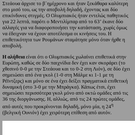
Στεάουα άρχισε το β΄ημίχρονο και ήταν ξεκάθαρα καλύτερη
στο μισό του, ως την αποβολή δηλαδή, έχοντας και δύο
επικίνδυνες στιγμές. Ο Ολυμπιακός ήταν εντελώς παθητικός
για 22 λεπτά, παρότι ο Μεντιλίμπαρ από το 63’ έκανε δύο
αλλαγές για να διαφοροποιήσει την κατάσταση, χωρίς όμως
να έδειχναν να έχουν αποτέλεσμα οι κινήσεις του. Η
επιθετικότητα των Ρουμάνων σταμάτησε μόνο όταν ήρθε η
αποβολή.
Η αλήθεια
είναι ότι ο Ολυμπιακός χωλαίνει επιθετικά στην
Ευρώπη, καθώς σε δύο παιχνίδια δεν έχει καν σκοράρει (το
χθεσινό 0-0 με την Στεάουα και το 0-2 στη Λιόν), σε δύο έχει
σημειώσει από ένα γκολ (1-0 στη Μάλμε κι 1-1 με τη
Ρέϊντζερς) και μόνο σε ένα έχει δείξει πραγματικά επιθετική
δυναμική (στο 3-0 με την Μπράγκα). Κάπως έτσι, έχει
σημειώσει περισσότερα γκολ μόνο από οκτώ ομάδες από τις
36 της διοργάνωσης. Η, αλλιώς, από τις 24 πρώτες ομάδες,
η
από αυτές που προκρίνονται δηλαδή, μόνο μία, η 24
(βελγική Ουνιόν) έχει χειρότερη επίθεση από αυτόν.