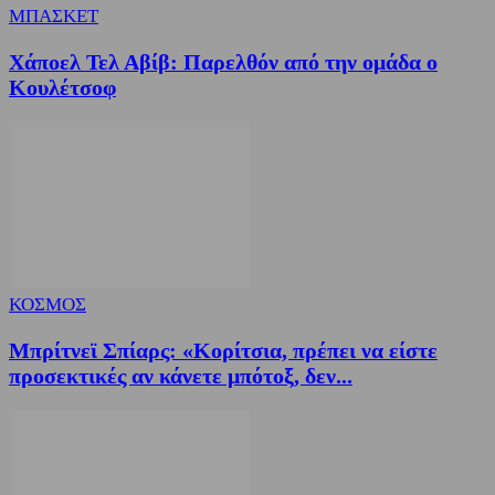
ΜΠΑΣΚΕΤ
Χάποελ Τελ Αβίβ: Παρελθόν από την ομάδα ο
Κουλέτσοφ
ΚΟΣΜΟΣ
Μπρίτνεϊ Σπίαρς: «Κορίτσια, πρέπει να είστε
προσεκτικές αν κάνετε μπότοξ, δεν...