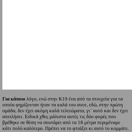
Για κάποιο
λόγο, ενώ στην Κ19 ένα από τα στοιχεία για τα
οποία φημίζονταν ήταν τα καλά του σουτ, εδώ, στην πρώτη
ομάδα, δεν έχει ακόμη καλά τελειώματα, γι΄ αυτό και δεν έχει
απειλήσει. Ειδικά χθες μάλιστα αυτές τις δύο φορές που
βρέθηκε σε θέση να σουτάρει από τα 18 μέτρα περιμέναμε
κάτι πολύ καλύτερο. Πρέπει να το φτιάξει κι αυτό το κομμάτι.