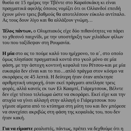
θυσία σε 15 ημέρες την Τβέντε στο Καραϊσκάκη κι είναι
πραγματικά αφελής όποιος νομίζει ότι οι Ολλανδοί επειδή
έχουν μόνο τρεις βαθμούς θα αποτελέσουν εύκολο αντίπαλο.
Ας τους δουν λίγο και θα αλλάξουν γνώμη…
Τέλος πάντων,
ο Ολυμπιακός είχε δύο πιθανότητες να πάρει
το χθεσινό παιχνίδι, με την υποστήριξη των χιλιάδων φίλων
του που ταξίδεψαν στη Ρουμανία.
Η μία
στο ας το πούμε καλό του ημίχρονο, το α΄, στο οποίο
όμως πλησίασε πραγματικά κοντά στο γκολ μόνο σε μία
φάση, με την άστοχη κοντινή κεφαλιά του Ρέτσου-και με μία
ευκαιρία δεν είναι και το πιο…απλό πράγμα στον κόσμο να
σκοράρεις σε 45 λεπτά. Η δεύτερη ήταν όταν απέκτησε
αριθμητική υπεροχή, όταν εκεί πράγματι απείλησε τρεις
φορές, αλλά κανείς εκ των Ελ Κααμπί, Γιάρεμτσουκ, Βέλντε
δεν είχε τέτοιο τελείωμα ώστε να σκοράρει. Εκεί είχε και την
ατυχία να γίνει αλλαγή στην αλλαγή ο Γιάρεμτσουκ που
γέμισε αίματα από το κτύπημα στη μύτη του και δεν μπόρεσε
να συνεχίσει ακριβώς στη φάση της κεφαλιάς του, που δεν
ήταν κακή.
Για να είμαστε
ρεαλιστές, πάντως, πρέπει να δεχθούμε ότι η