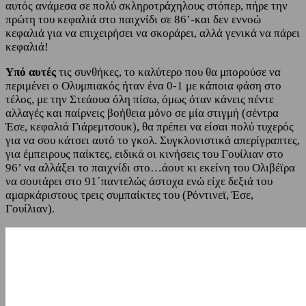
αυτός ανάμεσα σε πολύ σκληροτράχηλους στόπερ, πήρε την
πρώτη του κεφαλιά στο παιχνίδι σε 86’-και δεν εννοώ
κεφαλιά για να επιχειρήσει να σκοράρει, αλλά γενικά να πάρει
κεφαλιά!
Υπό αυτές
τις συνθήκες, το καλύτερο που θα μπορούσε να
περιμένει ο Ολυμπιακός ήταν ένα 0-1 με κάποια φάση στο
τέλος, με την Στεάουα όλη πίσω, όμως όταν κάνεις πέντε
αλλαγές και παίρνεις βοήθεια μόνο σε μία στιγμή (σέντρα
Έσε, κεφαλιά Γιάρεμτσουκ), θα πρέπει να είσαι πολύ τυχερός
για να σου κάτσει αυτό το γκολ. Συγκλονιστικά απερίγραπτες,
για έμπειρους παίκτες, ειδικά οι κινήσεις του Γουίλιαν στο
96’ να αλλάξει το παιχνίδι στο…άουτ κι εκείνη του Ολιβέϊρα
να σουτάρει στο 91΄παντελώς άστοχα ενώ είχε δεξιά του
αμαρκάριστους τρεις συμπαίκτες του (Ρόντινεϊ, Έσε,
Γουίλιαν).