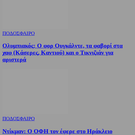
ΠΟΔΟΣΦΑΙΡΟ
Ολυμπιακός: Ο φορ Ουγκάλντε, τα φαβορί στα
χαφ (Κάσερες, Καντιού) και ο Τικνιζιάν για
αριστερά
ΠΟΔΟΣΦΑΙΡΟ
Ντίκμαν: Ο ΟΦΗ τον έφερε στο Ηράκλειο