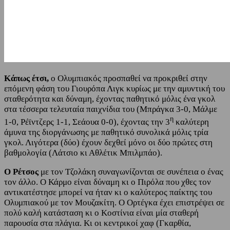
Κάπως έτσι,
ο Ολυμπιακός προσπαθεί να προκριθεί στην
επόμενη φάση του Γιουρόπα Λιγκ κυρίως με την αμυντική του
σταθερότητα και δύναμη, έχοντας παθητικό μόλις ένα γκολ
στα τέσσερα τελευταία παιχνίδια του (Μπράγκα 3-0, Μάλμε
η
1-0, Ρέϊντζερς 1-1, Σεάουα 0-0), έχοντας την 3
καλύτερη
άμυνα της διοργάνωσης με παθητικό συνολικά μόλις τρία
γκολ. Λιγότερα (δύο) έχουν δεχθεί μόνο οι δύο πρώτες στη
βαθμολογία (Λάτσιο κι Αθλέτικ Μπιλμπάο).
Ο Ρέτσος
με τον Τζολάκη συναγωνίζονται σε συνέπεια ο ένας
τον άλλο. Ο Κάρμο είναι δύναμη κι ο Πιρόλα που χθες τον
αντικατέστησε μπορεί να ήταν κι ο καλύτερος παίκτης του
Ολυμπιακού με τον Μουζακίτη. Ο Ορτέγκα έχει επιστρέψει σε
πολύ καλή κατάσταση κι ο Κοστίνια είναι μία σταθερή
παρουσία στα πλάγια. Κι οι κεντρικοί χαφ (Γκαρθία,