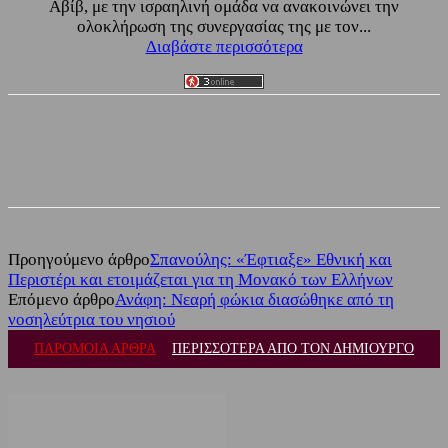
Αβίβ, με την ισραηλινή ομάδα να ανακοινώνει την
ολοκλήρωση της συνεργασίας της με τον...
Διαβάστε περισσότερα
Facebook
Twitter
Προηγούμενο άρθρο
Σπανούλης: «Έφτιαξε» Εθνική και
Περιστέρι και ετοιμάζεται για τη Μονακό των Ελλήνων
Επόμενο άρθρο
Ανάφη: Νεαρή φώκια διασώθηκε από τη
νοσηλεύτρια του νησιού
ΠΑΡΟΜΟΙΑ ΑΡΘΡΑ
ΠΕΡΙΣΣΟΤΕΡΑ ΑΠΟ ΤΟΝ ΔΗΜΙΟΥΡΓΟ