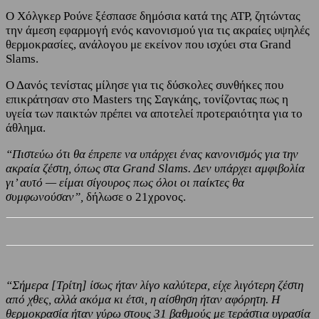
Ο Χόλγκερ Ρούνε ξέσπασε δημόσια κατά της ATP, ζητώντας
την άμεση εφαρμογή ενός κανονισμού για τις ακραίες υψηλές
θερμοκρασίες, ανάλογου με εκείνον που ισχύει στα Grand
Slams.
Ο Δανός τενίστας μίλησε για τις δύσκολες συνθήκες που
επικράτησαν στο Masters της Σαγκάης, τονίζοντας πως η
υγεία των παικτών πρέπει να αποτελεί προτεραιότητα για το
άθλημα.
“Πιστεύω ότι θα έπρεπε να υπάρχει ένας κανονισμός για την
ακραία ζέστη, όπως στα Grand Slams. Δεν υπάρχει αμφιβολία
γι’ αυτό — είμαι σίγουρος πως όλοι οι παίκτες θα
συμφωνούσαν”,
δήλωσε ο 21χρονος.
“Σήμερα [Τρίτη] ίσως ήταν λίγο καλύτερα, είχε λιγότερη ζέστη
από χθες, αλλά ακόμα κι έτσι, η αίσθηση ήταν αφόρητη. Η
θερμοκρασία ήταν γύρω στους 31 βαθμούς με τεράστια υγρασία