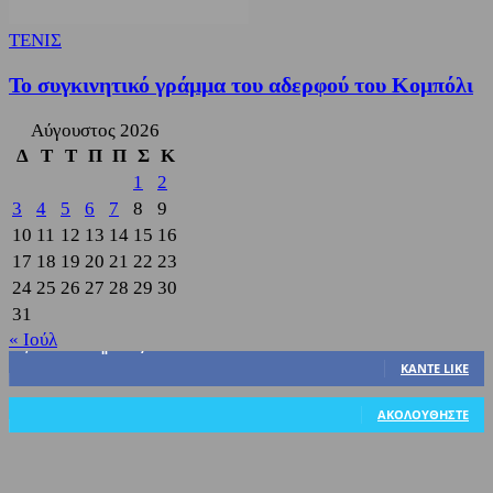
ΤΕΝΙΣ
Το συγκινητικό γράμμα του αδερφού του Κομπόλι
Αύγουστος 2026
Δ
Τ
Τ
Π
Π
Σ
Κ
1
2
3
4
5
6
7
8
9
10
11
12
13
14
15
16
17
18
19
20
21
22
23
24
25
26
27
28
29
30
31
« Ιούλ
3,822
Υποστηρικτές
ΚΆΝΤΕ LIKE
318
Ακόλουθοι
ΑΚΟΛΟΥΘΉΣΤΕ