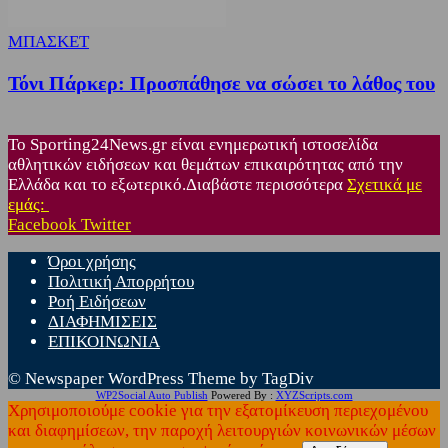
ΜΠΑΣΚΕΤ
Τόνι Πάρκερ: Προσπάθησε να σώσει το λάθος του
Το Sporting24News.gr είναι ενημερωτική ιστοσελίδα
αθλητικών ειδήσεων και θεμάτων επικαιρότητας από την
Ελλάδα και το εξωτερικό.Διαβάστε περισσότερα
Σχετικά με
εμάς:
Facebook
Twitter
Όροι χρήσης
Πολιτική Απορρήτου
Ροή Ειδήσεων
ΔΙΑΦΗΜΙΣΕΙΣ
ΕΠΙΚΟΙΝΩΝΙΑ
© Newspaper WordPress Theme by TagDiv
WP2Social Auto Publish
Powered By :
XYZScripts.com
Χρησιμοποιούμε cookie για την εξατομίκευση περιεχομένου
και διαφημίσεων, την παροχή λειτουργιών κοινωνικών μέσων