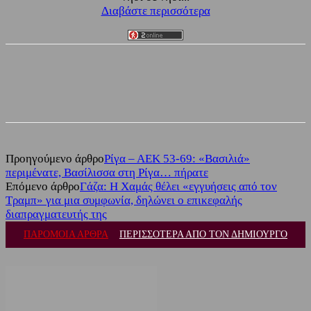
Διαβάστε περισσότερα
Facebook
Twitter
Προηγούμενο άρθρο
Ρίγα – ΑΕΚ 53-69: «Βασιλιά»
περιμένατε, Βασίλισσα στη Ρίγα… πήρατε
Επόμενο άρθρο
Γάζα: Η Χαμάς θέλει «εγγυήσεις από τον
Τραμπ» για μια συμφωνία, δηλώνει ο επικεφαλής
διαπραγματευτής της
ΠΑΡΟΜΟΙΑ ΑΡΘΡΑ
ΠΕΡΙΣΣΟΤΕΡΑ ΑΠΟ ΤΟΝ ΔΗΜΙΟΥΡΓΟ