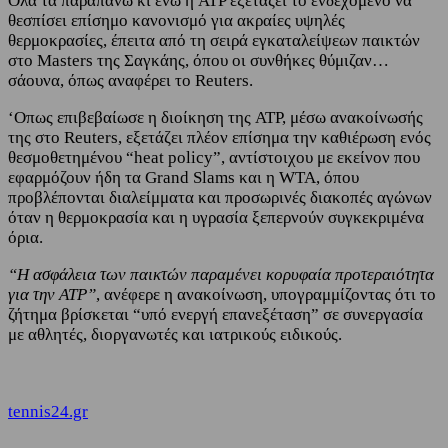
Όλα τα παραπάνω κι ενώ η ATP εξετάζει το ενδεχόμενο να
θεσπίσει επίσημο κανονισμό για ακραίες υψηλές
θερμοκρασίες, έπειτα από τη σειρά εγκαταλείψεων παικτών
στο Masters της Σαγκάης, όπου οι συνθήκες θύμιζαν…
σάουνα, όπως αναφέρει το Reuters.
‘Οπως επιβεβαίωσε η διοίκηση της ATP, μέσω ανακοίνωσής
της στο Reuters, εξετάζει πλέον επίσημα την καθιέρωση ενός
θεσμοθετημένου “heat policy”, αντίστοιχου με εκείνον που
εφαρμόζουν ήδη τα Grand Slams και η WTA, όπου
προβλέπονται διαλείμματα και προσωρινές διακοπές αγώνων
όταν η θερμοκρασία και η υγρασία ξεπερνούν συγκεκριμένα
όρια.
“Η ασφάλεια των παικτών παραμένει κορυφαία προτεραιότητα
για την ATP”
, ανέφερε η ανακοίνωση, υπογραμμίζοντας ότι το
ζήτημα βρίσκεται “υπό ενεργή επανεξέταση” σε συνεργασία
με αθλητές, διοργανωτές και ιατρικούς ειδικούς.
tennis24.gr