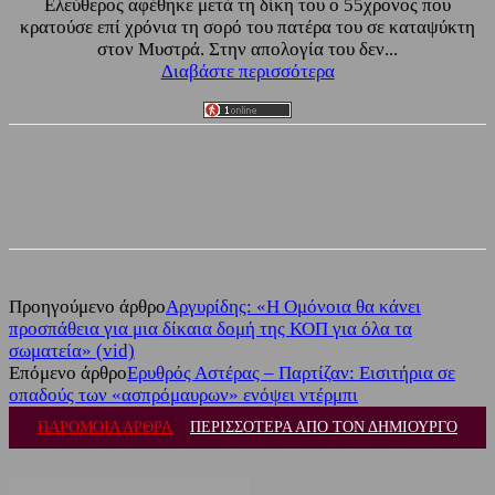
Ελεύθερος αφέθηκε μετά τη δίκη του ο 55χρονος που
κρατούσε επί χρόνια τη σορό του πατέρα του σε καταψύκτη
στον Μυστρά. Στην απολογία του δεν...
Διαβάστε περισσότερα
Facebook
Twitter
Προηγούμενο άρθρο
Αργυρίδης: «Η Ομόνοια θα κάνει
προσπάθεια για μια δίκαια δομή της ΚΟΠ για όλα τα
σωματεία» (vid)
Επόμενο άρθρο
Ερυθρός Αστέρας – Παρτίζαν: Εισιτήρια σε
οπαδούς των «ασπρόμαυρων» ενόψει ντέρμπι
ΠΑΡΟΜΟΙΑ ΑΡΘΡΑ
ΠΕΡΙΣΣΟΤΕΡΑ ΑΠΟ ΤΟΝ ΔΗΜΙΟΥΡΓΟ