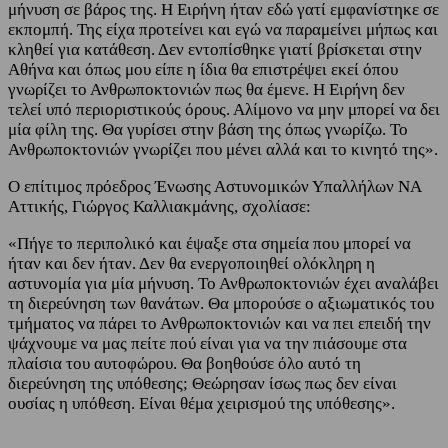
μήνυση σε βάρος της. Η Ειρήνη ήταν εδώ γατί εμφανίστηκε σε
εκπομπή. Της είχα προτείνει και εγώ να παραμείνει μήπως και
κληθεί για κατάθεση. Δεν εντοπίσθηκε γιατί βρίσκεται στην
Αθήνα και όπως μου είπε η ίδια θα επιστρέψει εκεί όπου
γνωρίζει το Ανθρωποκτονιών πως θα έμενε. Η Ειρήνη δεν
τελεί υπό περιοριστικούς όρους. Αλίμονο να μην μπορεί να δει
μία φίλη της. Θα γυρίσει στην βάση της όπως γνωρίζω. Το
Ανθρωποκτονιών γνωρίζει που μένει αλλά και το κινητό της».
Ο επίτιμος πρόεδρος Ένωσης Αστυνομικών Υπαλλήλων ΝΑ
Αττικής, Γιώργος Καλλιακμάνης, σχολίασε:
«Πήγε το περιπολικό και έψαξε στα σημεία που μπορεί να
ήταν και δεν ήταν. Δεν θα ενεργοποιηθεί ολόκληρη η
αστυνομία για μία μήνυση. Το Ανθρωποκτονιών έχει αναλάβει
τη διερεύνηση των θανάτων. Θα μπορούσε ο αξιωματικός του
τμήματος να πάρει το Ανθρωποκτονιών και να πει επειδή την
ψάχνουμε να μας πείτε πού είναι για να την πιάσουμε στα
πλαίσια του αυτοφώρου. Θα βοηθούσε όλο αυτό τη
διερεύνηση της υπόθεσης; Θεώρησαν ίσως πως δεν είναι
ουσίας η υπόθεση. Είναι θέμα χειρισμού της υπόθεσης».