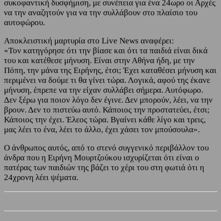
συκοφαντική δυσφήμιση, με συνέπεια για ένα 24ωρο οι Αρχές
να την αναζητούν για να την συλλάβουν στο πλαίσιο του
αυτοφώρου.
Αποκλειστική μαρτυρία στο Live News αναφέρει:
«Τον κατηγόρησε ότι την βίασε και ότι τα παιδιά είναι δικά
του και κατέθεσε μήνυση. Είναι στην Αθήνα ήδη, με την
Πόπη, την μάνα της Ειρήνης, έτσι; Έχει καταθέσει μήνυση και
περιμένει να δούμε τι θα γίνει τώρα. Λογικά, αφού της έκανε
μήνυση, έπρεπε να την είχαν συλλάβει σήμερα. Αυτόφωρο.
Δεν ξέρω για ποιον λόγο δεν έγινε. Δεν μπορούν, λέει, να την
βρουν. Δεν το πιστεύω αυτό. Κάποιος την προστατεύει, έτσι;
Κάποιος την έχει. Έλεος τώρα. Βγαίνει κάθε λίγο και τρεις,
μας λέει το ένα, λέει το άλλο, έχει χάσει τον μπούσουλα».
Ο άνθρωπος αυτός, από το στενό συγγενικό περιβάλλον του
άνδρα που η Ειρήνη Μουρτζούκου ισχυρίζεται ότι είναι ο
πατέρας των παιδιών της βάζει το χέρι του στη φωτιά ότι η
24χρονη λέει ψέματα.