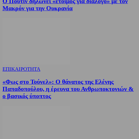
Ο Πούτιν δηλώνει «έτοιμος για διάλογο» με τον
Μακρόν για την Ουκρανία
ΕΠΙΚΑΙΡΟΤΗΤΑ
«Φως στο Τούνελ»: Ο θάνατος της Ελένης
Παπαδοπούλου, η έρευνα του Ανθρωποκτονιών &
ο βασικός ύποπτος