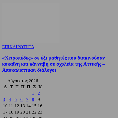
ΕΠΙΚΑΙΡΟΤΗΤΑ
«Χειροπέδες» σε έξι μαθητές που διακινούσαν
κοκαΐνη και κάνναβη σε σχολεία της Αττικής –
Αποκαλυπτικοί διάλογοι
Αύγουστος 2026
Δ
Τ
Τ
Π
Π
Σ
Κ
1
2
3
4
5
6
7
8
9
10
11
12
13
14
15
16
17
18
19
20
21
22
23