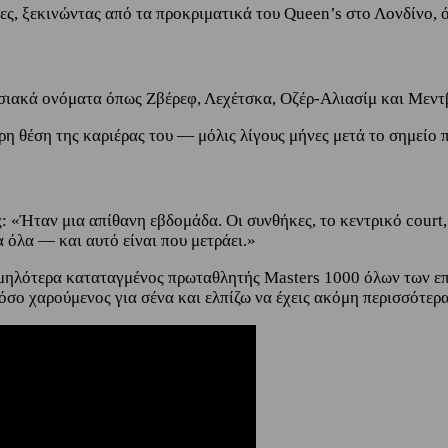
ττες, ξεκινώντας από τα προκριματικά του Queen’s στο Λονδίνο,
ωσιακά ονόματα όπως Ζβέρεφ, Λεχέτσκα, Οζέρ-Αλιασίμ και Μεντ
η θέση της καριέρας του — μόλις λίγους μήνες μετά το σημείο 
: «Ήταν μια απίθανη εβδομάδα. Οι συνθήκες, το κεντρικό court,
 όλα — και αυτό είναι που μετράει.»
μηλότερα καταταγμένος πρωταθλητής Masters 1000 όλων των επο
όσο χαρούμενος για σένα και ελπίζω να έχεις ακόμη περισσότερ