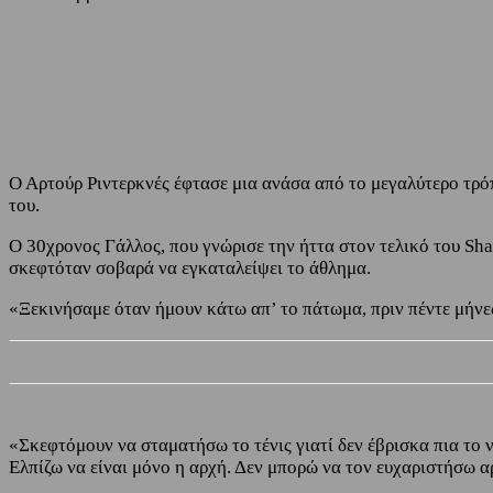
Share
Facebook
Twitter
Ο Αρτούρ Ριντερκνές έφτασε μια ανάσα από το μεγαλύτερο τρόπ
του.
Ο 30χρονος Γάλλος, που γνώρισε την ήττα στον τελικό του Sha
σκεφτόταν σοβαρά να εγκαταλείψει το άθλημα.
«Ξεκινήσαμε όταν ήμουν κάτω απ’ το πάτωμα, πριν πέντε μήνες
«Σκεφτόμουν να σταματήσω το τένις γιατί δεν έβρισκα πια το 
Ελπίζω να είναι μόνο η αρχή. Δεν μπορώ να τον ευχαριστήσω α