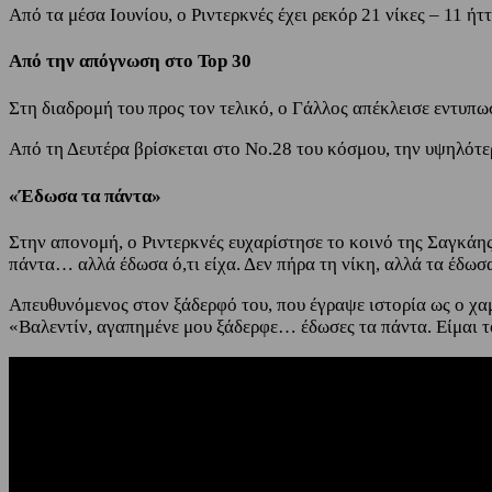
Από τα μέσα Ιουνίου, ο Ριντερκνές έχει ρεκόρ 21 νίκες – 11 ή
Από την απόγνωση στο Top 30
Στη διαδρομή του προς τον τελικό, ο Γάλλος απέκλεισε εντυπ
Από τη Δευτέρα βρίσκεται στο Νο.28 του κόσμου, την υψηλότερ
«Έδωσα τα πάντα»
Στην απονομή, ο Ριντερκνές ευχαρίστησε το κοινό της Σαγκάης
πάντα… αλλά έδωσα ό,τι είχα. Δεν πήρα τη νίκη, αλλά τα έδωσα
Απευθυνόμενος στον ξάδερφό του, που έγραψε ιστορία ως ο χα
«Βαλεντίν, αγαπημένε μου ξάδερφε… έδωσες τα πάντα. Είμαι τ