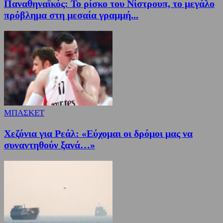
Παναθηναϊκός: Το ρίσκο του Νίστρουπ, το μεγάλο
πρόβλημα στη μεσαία γραμμή...
ΜΠΑΣΚΕΤ
Χεζόνια για Ρεάλ: «Εύχομαι οι δρόμοι μας να
συναντηθούν ξανά…»