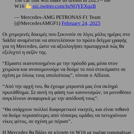
The car that will make us dream in 2025 – the
W16
pic.twitter.com/InNQYEXqzB
— Mercedes-AMG PETRONAS F1 Team
(@MercedesAMGF1)
February 24, 2025
Οι χειμερινές δοκιμές που ξεκινούν σε λίγες μόλις ημέρες στο
Sakhir αναμένεται να αποτελέσουν το πρώτο δείγμα γραφής
για τη Mercedes, ώστε να αξιολογήσει πρωταρχικά πώς θα
εξελιχτεί η σεζόν της.
“Είμαστε ικανοποιημένοι με την πρόοδό μας μέσα στον
χειμώνα και ανυπομονούμε να δούμε το πού στεκόμαστε σε
σχέση με όλους τους υπολοίπους”, τόνισε ο Allison.
“Από την αρχή του, θα έχουμε μπροστά μας ένα σκληρό
πρωτάθλημα. Σε αυτή τη φάση των κανονισμών, τα μονοθέσιο
συγκλίνουν αναφορικά με την απόδοσή τους”.
“Θα υπάρχουν πολλοί διαφορετικοί νικητές, και είναι πιθανό
να δούμε περισσότερες από τέσσερις ομάδες να πετυχαίνουν
νίκες φέτος, σε σχέση με πέρυσι”.
Η Mercedes θα βάλει σε κίνηση τη W16 με ημέρα γυρισμάτων