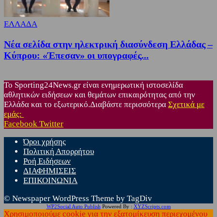
ΕΛΛΑΔΑ
Νέα σελίδα στην ηλεκτρική διασύνδεση Ελλάδας –
Κύπρου: «Έπεσαν» οι υπογραφές...
Το Sporting24News.gr είναι ενημερωτική ιστοσελίδα
αθλητικών ειδήσεων και θεμάτων επικαιρότητας από την
Ελλάδα και το εξωτερικό.Διαβάστε περισσότερα
Σχετικά με
εμάς:
Facebook
Twitter
Όροι χρήσης
Πολιτική Απορρήτου
Ροή Ειδήσεων
ΔΙΑΦΗΜΙΣΕΙΣ
ΕΠΙΚΟΙΝΩΝΙΑ
© Newspaper WordPress Theme by TagDiv
WP2Social Auto Publish
Powered By :
XYZScripts.com
Χρησιμοποιούμε cookie για την εξατομίκευση περιεχομένου