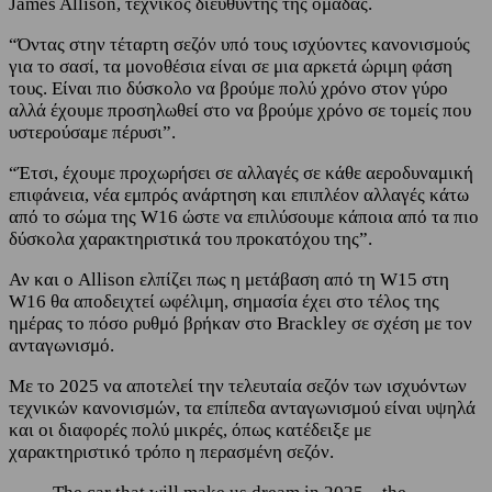
James Allison, τεχνικός διευθυντής της ομάδας.
“Όντας στην τέταρτη σεζόν υπό τους ισχύοντες κανονισμούς
για το σασί, τα μονοθέσια είναι σε μια αρκετά ώριμη φάση
τους. Είναι πιο δύσκολο να βρούμε πολύ χρόνο στον γύρο
αλλά έχουμε προσηλωθεί στο να βρούμε χρόνο σε τομείς που
υστερούσαμε πέρυσι”.
“Έτσι, έχουμε προχωρήσει σε αλλαγές σε κάθε αεροδυναμική
επιφάνεια, νέα εμπρός ανάρτηση και επιπλέον αλλαγές κάτω
από το σώμα της W16 ώστε να επιλύσουμε κάποια από τα πιο
δύσκολα χαρακτηριστικά του προκατόχου της”.
Αν και ο Allison ελπίζει πως η μετάβαση από τη W15 στη
W16 θα αποδειχτεί ωφέλιμη, σημασία έχει στο τέλος της
ημέρας το πόσο ρυθμό βρήκαν στο Brackley σε σχέση με τον
ανταγωνισμό.
Με το 2025 να αποτελεί την τελευταία σεζόν των ισχυόντων
τεχνικών κανονισμών, τα επίπεδα ανταγωνισμού είναι υψηλά
και οι διαφορές πολύ μικρές, όπως κατέδειξε με
χαρακτηριστικό τρόπο η περασμένη σεζόν.