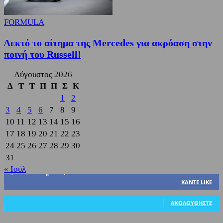
FORMULA
Δεκτό το αίτημα της Mercedes για ακρόαση στην
ποινή του Russell!
Αύγουστος 2026
Δ
Τ
Τ
Π
Π
Σ
Κ
1
2
3
4
5
6
7
8
9
10
11
12
13
14
15
16
17
18
19
20
21
22
23
24
25
26
27
28
29
30
31
« Ιούλ
3,822
Υποστηρικτές
ΚΆΝΤΕ LIKE
318
Ακόλουθοι
ΑΚΟΛΟΥΘΉΣΤΕ