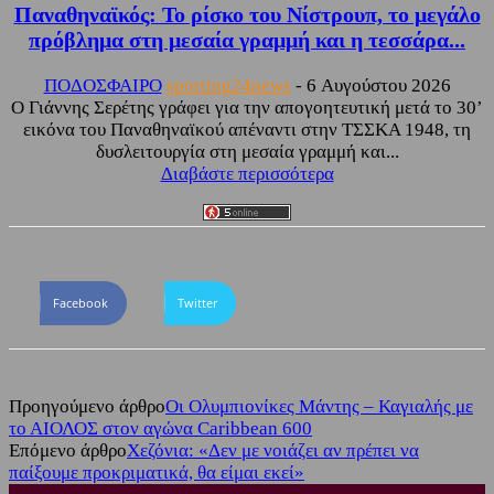
Παναθηναϊκός: Το ρίσκο του Νίστρουπ, το μεγάλο
πρόβλημα στη μεσαία γραμμή και η τεσσάρα...
ΠΟΔΟΣΦΑΙΡΟ
sporting24news
-
6 Αυγούστου 2026
Ο Γιάννης Σερέτης γράφει για την απογοητευτική μετά το 30’
εικόνα του Παναθηναϊκού απέναντι στην ΤΣΣΚΑ 1948, τη
δυσλειτουργία στη μεσαία γραμμή και...
Διαβάστε περισσότερα
Facebook
Twitter
Προηγούμενο άρθρο
Οι Ολυμπιονίκες Μάντης – Καγιαλής με
το ΑΙΟΛΟΣ στον αγώνα Caribbean 600
Επόμενο άρθρο
Χεζόνια: «Δεν με νοιάζει αν πρέπει να
παίξουμε προκριματικά, θα είμαι εκεί»